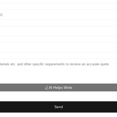
AI Helps Write
Send