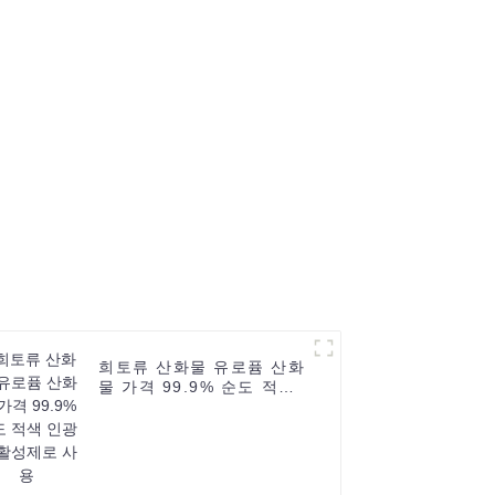
희토류 산화물 유로퓸 산화
물 가격 99.9% 순도 적색
인광체 활성제로 사용