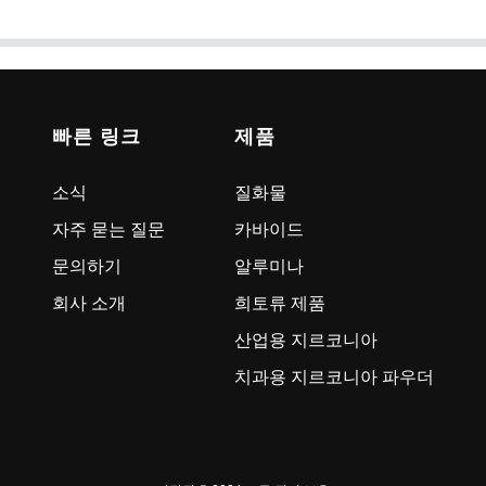
빠른 링크
제품
소식
질화물
자주 묻는 질문
카바이드
문의하기
알루미나
회사 소개
희토류 제품
산업용 지르코니아
치과용 지르코니아 파우더