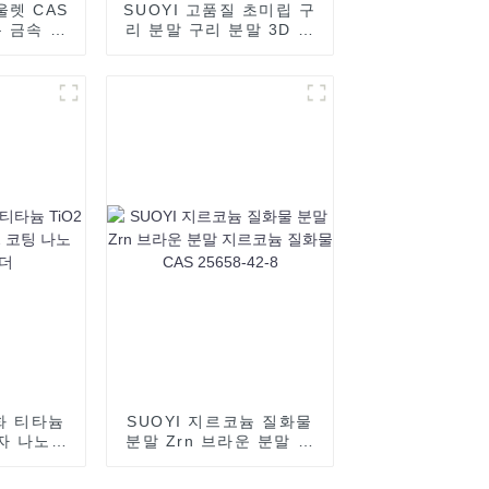
울렛 CAS
SUOYI 고품질 초미립 구
롬 금속 분
리 분말 구리 분말 3D 인
쇄 구형 구리 분말 구형
순수 구리 분말 99.99%
화 티타늄
SUOYI 지르코늄 질화물
입자 나노
분말 Zrn 브라운 분말 지
TiO2 파
르코늄 질화물 CAS
25658-42-8