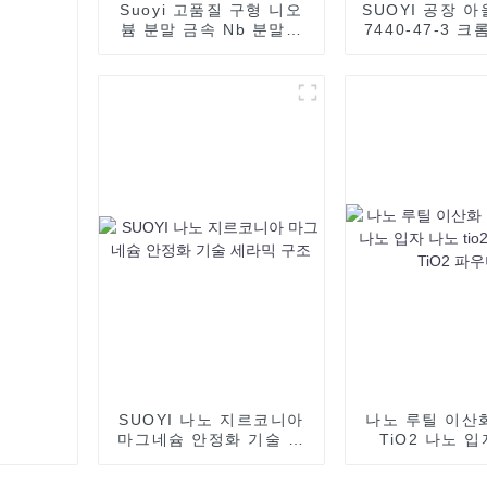
Suoyi 고품질 구형 니오
SUOYI 공장 아
븀 분말 금속 Nb 분말은
7440-47-3 크
첨가 제조/3D 인쇄에 사
말
용됩니다.
SUOYI 나노 지르코니아
나노 루틸 이산
마그네슘 안정화 기술 세
TiO2 나노 
라믹 구조
tio2 코팅 나노 
우더