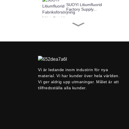
SUOYI Litiumfluorid
Factory Supply...
SUOYI Fabriksförsörjning
Chromium(III) Ox...
SUOYI Fabriksförsörjning
Kopparoxid Ind...
Vi är ledande inom industrin för nya
Suoyi-leverantör
material. Vi har kunder över hela världen.
99,9%-99,99% Niobium
Vi ger aldrig upp utmaningar. Målet är att
P...
tillfredsställa alla kunder.
SUOYI Fabriksförsörjning
Anatase Titanium...