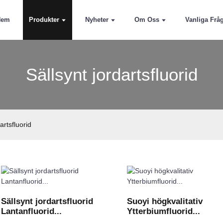
Hem
Produkter
Nyheter
Om Oss
Vanliga Frå
Sällsynt jordartsfluorid
artsfluorid
Sällsynt jordartsfluorid
Suoyi högkvalitativ
Lantanfluorid...
Ytterbiumfluorid...