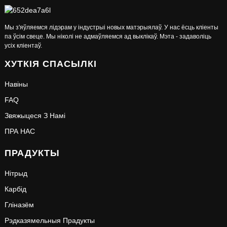
Мы з'яўляемся лідэрам у індустрыі новых матэрыялаў. У нас ёсць кліенты
па ўсім свеце. Мы ніколі не адмаўляемся ад выклікаў. Мэта - задаволіць
усіх кліентаў.
ХУТКІЯ СПАСЫЛКІ
Навіны
FAQ
Звяжыцеся З Намі
ПРА НАС
ПРАДУКТЫ
Нітрыд
Карбід
Гліназём
Рэдказямельныя Прадукты