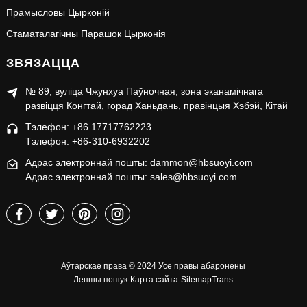
Прамысловы Цырконій
Стаматалагічны Парашок Цырконія
ЗВЯЗАЦЦА
№ 89, вуліца Чжунхуа Паўночная, зона эканамічнага
развіцця Конгтай, горад Ханьдань, правінцыя Хэбэй, Кітай
Тэлефон: +86 17717762223
Тэлефон: +86-310-6932202
Адрас электроннай пошты: dammon@hbsuoyi.com
Адрас электроннай пошты: sales@hbsuoyi.com
Аўтарскае права © 2024 Усе правы абаронены
Лепшы пошук
Карта сайта
SitemapTrans