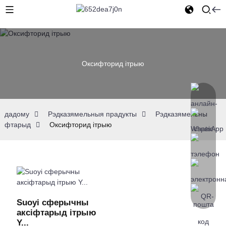
Оксифторид ітрыю
дадому
Рэдказямельныя прадукты
Рэдказямельны
фтарыд
Оксифторид ітрыю
Suoyi сферычны
аксіфтарыд ітрыю
Y...