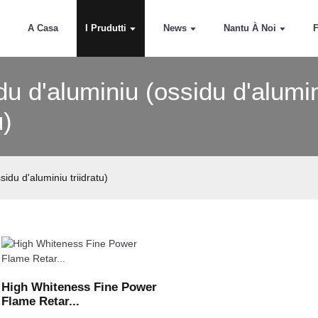
A Casa
I Prudutti
News
Nantu À Noi
du d'aluminiu (ossidu d'alumi
u)
sidu d'aluminiu triidratu)
High Whiteness Fine Power
Flame Retar...