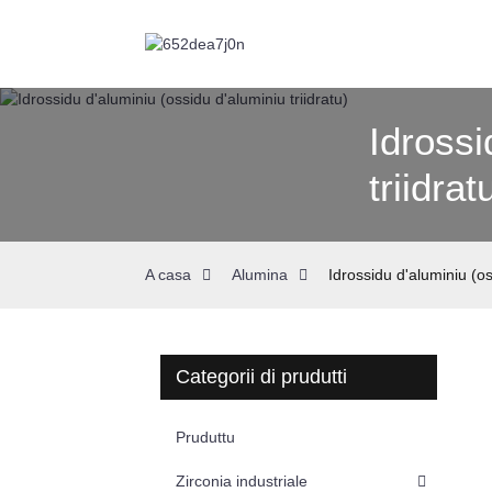
Idrossi
triidrat
A casa
Alumina
Idrossidu d'aluminiu (os
Categorii di prudutti
Pruduttu
Zirconia industriale