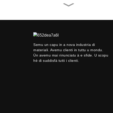
SUOYI Factory Supply
Chromium (III) Ox...
SUOYI Factory Supply
Copper Oxide Ind...
Semu un capu in a nova industria di
materiali. Avemu clienti in tuttu u mondu.
Fornitore Suoyi 99,9%
-99,99% Niobium P...
Ùn avemu mai rinunciatu à e sfide. U scopu
hè di suddisfà tutti i clienti.
SUOYI Factory Supply
Anatase Titanium...