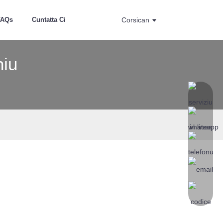
FAQs
Cuntatta Ci
Corsican
niu