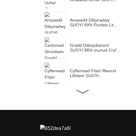
Ansawdd Dibynadwy
SUOYI 99% Purdeb Lit...
Gradd Ddiwydiannol
SUOYI 98% munud Cryf...
Cyflenwad Ffatri fflworid
Lithiwm SUOYI...
Cyflenwad Ffatri SUOYI
Cromiwm(III) Ych...
Cyflenwad Ffatri SuOYI
Copr Ocsid
Ddiwydiannol...