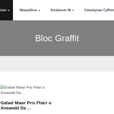
hion
Newyddion
Amdanom Ni
Cwestiynau Cyffre
Bloc Graffit
Gafael Mawr Pris Ffatri o
Ansawdd Da ...