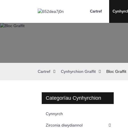
Cartref
Cynhyrc
Cartref
Cynhyrchion Graffit
Bloc Graffit
Categorïau Cynhyrchion
Cynnyrch
Zirconia diwydiannol