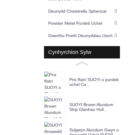
Deunydd Chwistrellu Spherical
Powdwr Metel Purdeb Uchel
Gwerthu Poeth Deunyddiau Uwch
Cynhyrchion Sylw
Pris ffatri SUOYI o purdeb
uchel Ca...
SUOYI Brown Alundum
Ship Glanhau Hull...
Sulgwyn Alundum Gwyn o
Ansawdd Uchel SUOYI...