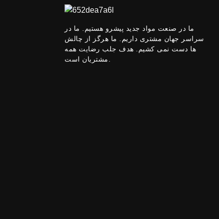
مس صنعت...
ما در صنعت مواد جدید پیشرو هستیم. ما در
تامین کننده Suoyi
سراسر جهان مشتری داریم. ما هرگز از چالش
99.9%-99.99% Niobium
ها دست نمی کشیم. هدف جلب رضایت همه
P...
مشتریان است.
عرضه کارخانه SUOYI آناتاز
تیتانیوم...