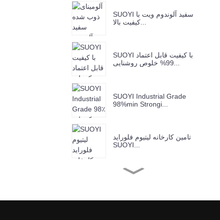
SUOYI سفید آلوندوم ویت با
کیفیت بالا...
SUOYI با کیفیت قابل اعتماد
99% خلوص روشنایی...
SUOYI Industrial Grade
98%min Strongi...
تامین کارخانه لیتیوم فلوراید
SUOYI...
SUOYI کارخانه تامین کروم
(III) Ox...
کارخانه SUOYI عرضه اکسید