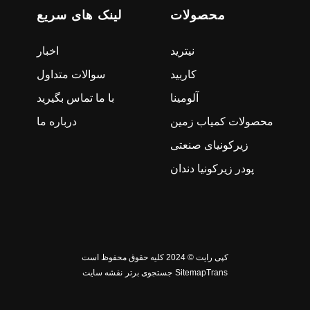
محصولات
لینک های سریع
نیترید
اخبار
کاربید
سوالات متداول
آلومینا
با ما تماس بگیرید
محصولات کمیاب زمین
درباره ما
زیرکونیای صنعتی
پودر زیرکونیا دندان
کپی رایت © 2024 کلیه حقوق محفوظ است
SitemapTrans
جستجوی برتر
نقشه سایت