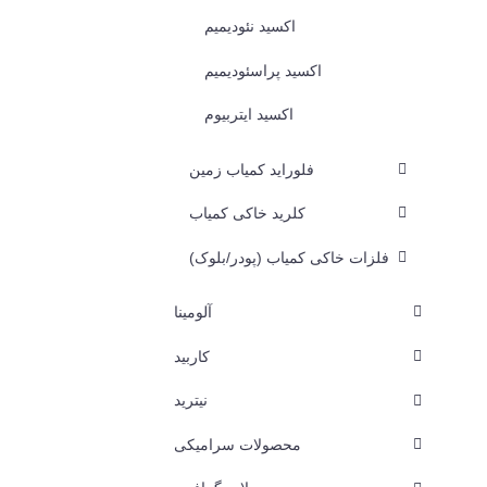
اکسید نئودیمیم
اکسید پراسئودیمیم
اکسید ایتربیوم
فلوراید کمیاب زمین
کلرید خاکی کمیاب
فلزات خاکی کمیاب (پودر/بلوک)
آلومینا
کاربید
نیترید
محصولات سرامیکی