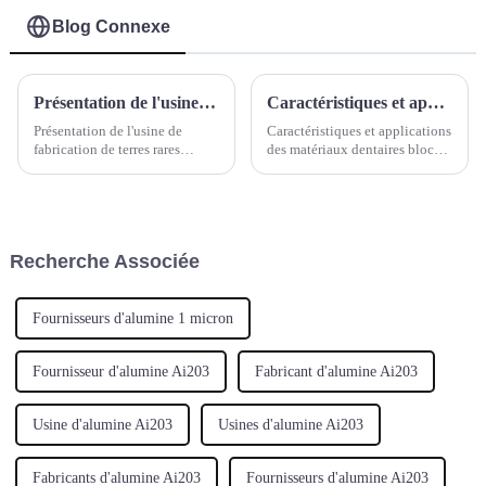
et plastique-1
Blog Connexe
Présentation de l'usine de fabrication de terres rares SUOYI
Caractéristiques et applications des matériaux dentaires blocs d'oxyde de zirconium, blocs de silicate de lithium, PMMA, PEEK et blocs de cire
Présentation de l'usine de
Caractéristiques et applications
fabrication de terres rares
des matériaux dentaires blocs
SUOYI L'usine de fabrication
d'oxyde de zirconium, blocs de
de terres rares se concentre sur
silicate de lithium, PMMA,
l'extraction, la séparation et le
PEEK et blocs de cire
traitement des éléments des
terres rares. Scandium (Sc),
Recherche Associée
yttrium (Y), lanthane...
Fournisseurs d'alumine 1 micron
Fournisseur d'alumine Ai203
Fabricant d'alumine Ai203
Usine d'alumine Ai203
Usines d'alumine Ai203
Fabricants d'alumine Ai203
Fournisseurs d'alumine Ai203