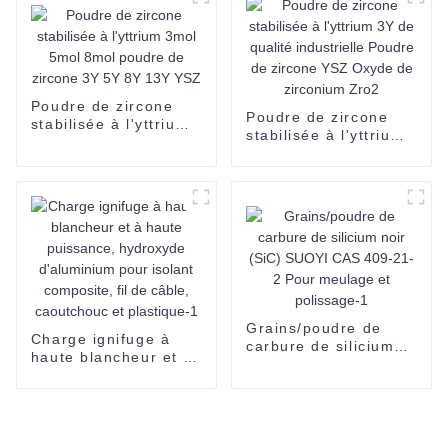
1314-37-0
Poudre de zircone
Poudre de zircone
stabilisée à l'yttrium
stabilisée à l'yttrium
3mol 5mol 8mol
3Y de qualité
poudre de zircone 3Y
industrielle Poudre
5Y 8Y 13Y YSZ
de zircone YSZ
Oxyde de zirconium
Zro2
Grains/poudre de
Charge ignifuge à
carbure de silicium
haute blancheur et à
noir (SiC) SUOYI CAS
haute puissance,
409-21-2 Pour
hydroxyde
meulage et
d'aluminium pour
polissage-1
isolant composite, fil
de câble, caoutchouc