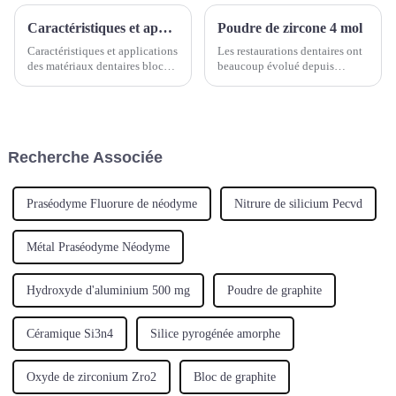
Caractéristiques et applications des matériaux dentaires blocs d'oxyde de zirconium, blocs de silicate de lithium, PMMA, PEEK et blocs de cire
Poudre de zircone 4 mol
Caractéristiques et applications
Les restaurations dentaires ont
des matériaux dentaires blocs
beaucoup évolué depuis
d'oxyde de zirconium, blocs de
l'époque des obturations et des
silicate de lithium, PMMA,
couronnes métalliques. Grâce
PEEK et blocs de cire
aux progrès de la science des
matériaux, les restaurations en
céramique sont devenues un
Recherche Associée
choix populaire pour leur
résistance, leur durabilité…
Praséodyme Fluorure de néodyme
Nitrure de silicium Pecvd
Métal Praséodyme Néodyme
Hydroxyde d'aluminium 500 mg
Poudre de graphite
Céramique Si3n4
Silice pyrogénée amorphe
Oxyde de zirconium Zro2
Bloc de graphite