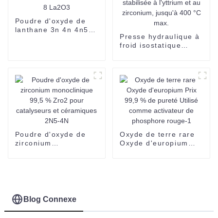
Poudre d'oxyde de
lanthane 3n 4n 4n5
Presse hydraulique à
5n 3-5um 5-8um CAS
froid isostatique
1312-81-8 La2O3
Suoyi pour
céramiques
techniques en
zircone stabilisée à
l'yttrium et au
zirconium, jusqu'à
400 °C max.
Poudre d'oxyde de
Oxyde de terre rare
zirconium
Oxyde d'europium
monoclinique 99,5 %
Prix 99,9 % de pureté
Zro2 pour
Utilisé comme
catalyseurs et
activateur de
céramiques 2N5-4N
phosphore rouge-1
Blog Connexe