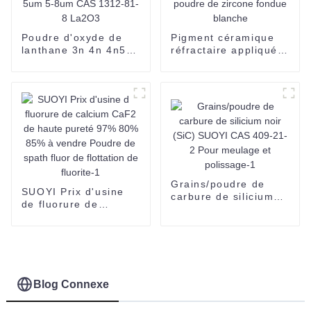
Poudre d'oxyde de
Pigment céramique
lanthane 3n 4n 4n5
réfractaire appliqué à
5n 3-5um 5-8um CAS
la poudre de zircone
1312-81-8 La2O3
fondue blanche
Grains/poudre de
SUOYI Prix d'usine
carbure de silicium
de fluorure de
noir (SiC) SUOYI CAS
calcium CaF2 de
409-21-2 Pour
haute pureté 97%
meulage et
80% 85% à vendre
polissage-1
Poudre de spath fluor
de flottation de
fluorite-1
Blog Connexe