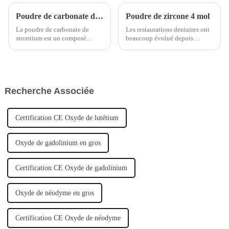
Poudre de carbonate de strontium
Poudre de zircone 4 mol
La poudre de carbonate de
Les restaurations dentaires ont
strontium est un composé
beaucoup évolué depuis
inorganique de formule
l'époque des obturations et des
chimique SrCO3. Il s'agit d'une
couronnes métalliques. Grâce
poudre ou de granulés blancs,
aux progrès de la science des
inodores et sans goût. Il est
matériaux, les restaurations en
principalement utilisé dans les
céramique sont devenues un
Recherche Associée
coques en verre, les matériaux
choix populaire pour leur
magnétiques, etc.
résistance, leur durabilité…
Certification CE Oxyde de lutétium
Oxyde de gadolinium en gros
Certification CE Oxyde de gadolinium
Oxyde de néodyme en gros
Certification CE Oxyde de néodyme