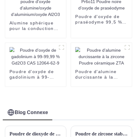
Poudre d'oxyde de
praséodyme 99,5 %
Alumine sphérique
Min Pr6o11 Poudre
pour la conduction
noire d'oxyde de
thermique 1344-28-1
praséodyme
prix de la poudre
d'oxyde
d'alumine/oxyde
d'aluminium/oxyde
Al2O3
Poudre d'oxyde de
Poudre d'alumine
gadolinium à 99-
durcissante à la
99,99 % Gd2O3 CAS
zircone Poudre
12064-62-9
céramique ZTA
Blog Connexe
Poudre de dioxyde de titane nanométrique SUOYI Poudre de nano TiO2 Dispersion de dioxyde de titane nanométrique Poudre d'oxyde de zinc nanométrique Poudre de nano ZnO
Poudre de zircone stabilisée à l'yttrium (YSZ)