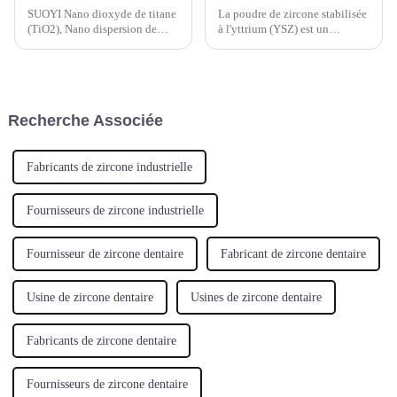
SUOYI Nano dioxyde de titane
La poudre de zircone stabilisée
(TiO2), Nano dispersion de
à l'yttrium (YSZ) est un
dioxyde de titane, Nano oxyde
matériau céramique composé
de zinc (ZnO)
d'oxyde de zirconium (ZrO2) et
d'une faible quantité d'oxyde
d'yttrium (Y2O3). L'oxyde
d'yttrium est utilisé pour
Recherche Associée
stabiliser la structure
cristalline.
Fabricants de zircone industrielle
Fournisseurs de zircone industrielle
Fournisseur de zircone dentaire
Fabricant de zircone dentaire
Usine de zircone dentaire
Usines de zircone dentaire
Fabricants de zircone dentaire
Fournisseurs de zircone dentaire