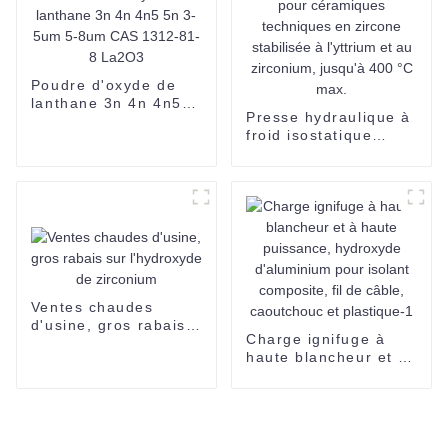
verre CAS 13709-38-
1
Poudre d'oxyde de
lanthane 3n 4n 4n5
Presse hydraulique à
5n 3-5um 5-8um CAS
froid isostatique
1312-81-8 La2O3
Suoyi pour
céramiques
techniques en
zircone stabilisée à
l'yttrium et au
zirconium, jusqu'à
400 °C max.
Ventes chaudes
d'usine, gros rabais
Charge ignifuge à
sur l'hydroxyde de
haute blancheur et à
zirconium
haute puissance,
hydroxyde
d'aluminium pour
isolant composite, fil
de câble, caoutchouc