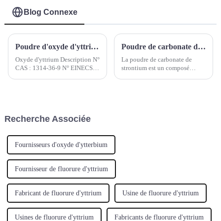
et plastique-1
Blog Connexe
Poudre d'oxyde d'yttrium
Poudre de carbonate de strontium
Oxyde d'yttrium Description N°
La poudre de carbonate de
CAS : 1314-36-9 N° EINECS :
strontium est un composé
215-233-5 Poids moléculaire :
inorganique de formule
225,81 Code SH : 2846901100
chimique SrCO3. Il s'agit d'une
Formule moléculaire : ...
poudre ou de granulés blancs,
inodores et sans goût. Il est
principalement utilisé dans les
Recherche Associée
coques en verre, les matériaux
magnétiques, etc.
Fournisseurs d'oxyde d'ytterbium
Fournisseur de fluorure d'yttrium
Fabricant de fluorure d'yttrium
Usine de fluorure d'yttrium
Usines de fluorure d'yttrium
Fabricants de fluorure d'yttrium