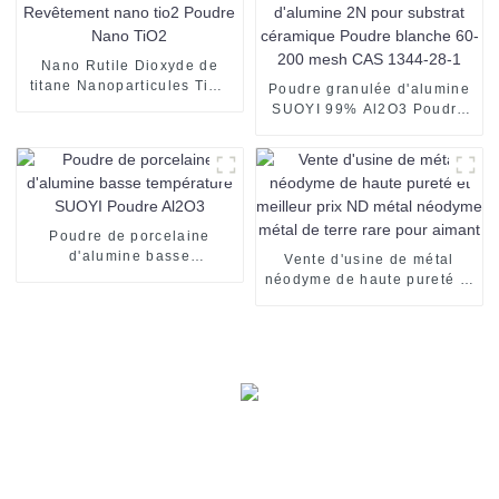
Nano Rutile Dioxyde de
titane Nanoparticules TiO2
Poudre granulée d'alumine
Revêtement nano tio2
SUOYI 99% Al2O3 Poudre
Poudre Nano TiO2
d'alumine 2N pour substrat
céramique Poudre blanche
60-200 mesh CAS 1344-28-
1
Poudre de porcelaine
d'alumine basse
Vente d'usine de métal
température SUOYI Poudre
néodyme de haute pureté et
Al2O3
meilleur prix ND métal
néodyme métal de terre
rare pour aimant