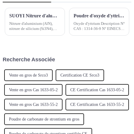
SUOYI Nitrure d'aluminium (AlN), nitrure de silicium (Si3N4), nitrure de bore (BN), nitrure de titane (TiN) et nitrure de zirconium (ZrN)
Poudre d'oxyde d'yttrium
Nitrure d'aluminium (AlN),
Oxyde d'yttrium Description N°
nitrure de silicium (Si3N4),
CAS : 1314-36-9 N° EINECS :
nitrure de bore (BN), nitrure de
215-233-5 Poids moléculaire :
titane (TiN) et nitrure de
225,81 Code SH : 2846901100
zirconium (ZrN) :
Formule moléculaire : ...
Recherche Associée
Vente en gros de Srco3
Certification CE Srco3
Vente en gros Cas 1633-05-2
CE Certification Cas 1633-05-2
Vente en gros Cas 1633-55-2
CE Certification Cas 1633-55-2
Poudre de carbonate de strontium en gros
Poudre de carbonate de strontium certifiée CE