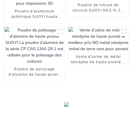
Poudre de nitrure de
silicium SUOYI 99,5 % 20-
Poudre d'aluminium
35 Si3N4 CAS 12033-89-5
sphérique SUOYI haute
pureté 99,8 % min. Poudre
argentée pour impression
3D
Vente d'usine de métal
néodyme de haute pureté et
meilleur prix ND métal
Poudre de polissage
néodyme métal de terre
d'alumine de haute pureté
rare pour aimant
SUOYI La poudre d'alumine
de la série CP CAS 1344-
28-1 est utilisée pour le
polissage des voitures