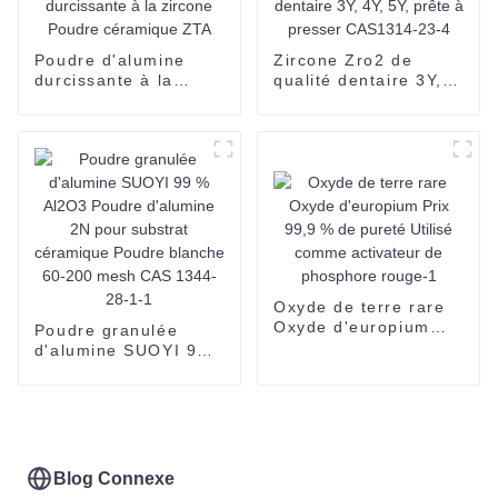
fabrication haute
pureté lanthane
métal 99,9% pureté
Poudre d'alumine
Zircone Zro2 de
durcissante à la
qualité dentaire 3Y,
zircone Poudre
4Y, 5Y, prête à
céramique ZTA
presser CAS1314-23-
4
Oxyde de terre rare
Oxyde d'europium
Poudre granulée
Prix 99,9 % de pureté
d'alumine SUOYI 99
Utilisé comme
% Al2O3 Poudre
activateur de
d'alumine 2N pour
phosphore rouge-1
substrat céramique
Poudre blanche 60-
200 mesh CAS 1344-
28-1-1
Blog Connexe