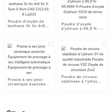
fabrication haute
pureté lanthane
métal 99,9% pureté
Poudre d'oxyde de
Poudre d'oxyde
lanthane 3n 4n 4n5
d'yttrium à 99,9 % -
5n 3-5um 5-8um CAS
99,9999 % Poudre
1312-81-8 La2O3
d'oxyde d'yttrium
Y2O3 de terres rares
Poudre de zircone
Presse à sec pour
stabilisée à l'yttrium
céramique avancée
3Y de qualité
Équipement de
industrielle Poudre
pressage à sec
de zircone YSZ
intelligent
Oxyde de zirconium
automatique
Zro2
Équipement de
pressage à sec