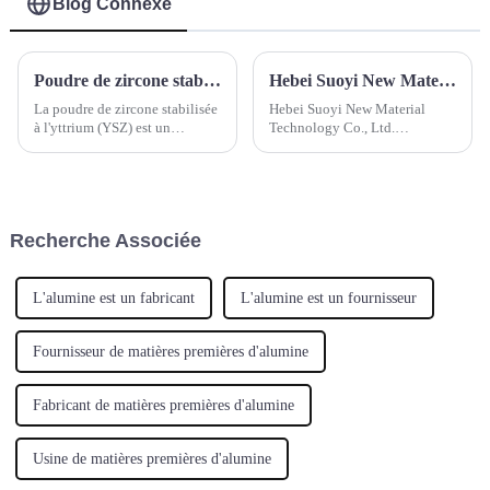
Blog Connexe
Poudre de zircone stabilisée à l'yttrium (YSZ)
Hebei Suoyi New Material Technology Co., Ltd. Participez au salon Ceramitec Allemagne 2024
La poudre de zircone stabilisée
Hebei Suoyi New Material
à l'yttrium (YSZ) est un
Technology Co., Ltd.
matériau céramique composé
Participez aux expositions
d'oxyde de zirconium (ZrO2) et
ceramitec 20249-12 avrilLe
d'une faible quantité d'oxyde
salon leader mondial de
d'yttrium (Y2O3). L'oxyde
l'industrie de la céramiqueDans
d'yttrium est utilisé pour
le programme de conférences
Recherche Associée
stabiliser la structure
internationales de cera...
cristalline.
L'alumine est un fabricant
L'alumine est un fournisseur
Fournisseur de matières premières d'alumine
Fabricant de matières premières d'alumine
Usine de matières premières d'alumine