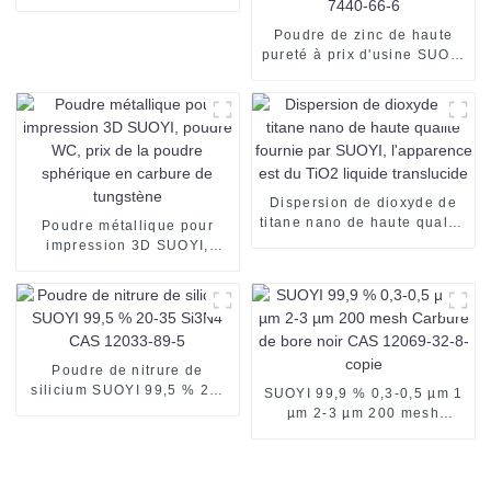
Suoyi, métal NB, utilisée
dans la fabrication
Poudre de zinc de haute
additive/impression 3D
pureté à prix d'usine SUOYI
Poudre de zinc métallique
de qualité industrielle pour
la production chimique
Poudre de zinc de haute
pureté CAS n° 7440-66-6
Dispersion de dioxyde de
titane nano de haute qualité
Poudre métallique pour
fournie par SUOYI,
impression 3D SUOYI,
l'apparence est du TiO2
poudre WC, prix de la
liquide translucide
poudre sphérique en
carbure de tungstène
Poudre de nitrure de
silicium SUOYI 99,5 % 20-
SUOYI 99,9 % 0,3-0,5 µm 1
35 Si3N4 CAS 12033-89-5
µm 2-3 µm 200 mesh
Carbure de bore noir CAS
12069-32-8-copie