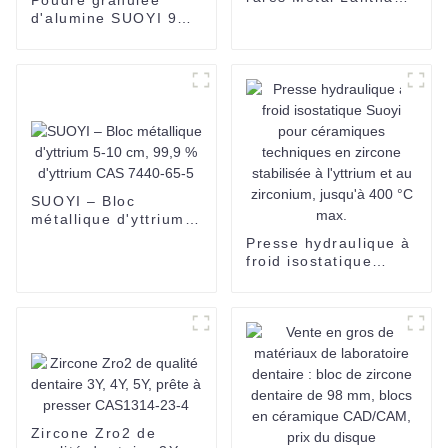
Cérium La-Ce
d'alumine SUOYI 99%
mischmetal Métal
Al2O3 Poudre
lanthane et cérium
d'alumine 2N pour
mischmetal prix
substrat céramique
d'usine
Poudre blanche 60-
200 mesh CAS 1344-
28-1
SUOYI – Bloc
métallique d'yttrium
5-10 cm, 99,9 %
Presse hydraulique à
d'yttrium CAS 7440-
froid isostatique
65-5
Suoyi pour
céramiques
techniques en
zircone stabilisée à
l'yttrium et au
zirconium, jusqu'à
400 °C max.
Zircone Zro2 de