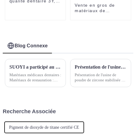
qualité dentaire 3Y,
Vente en gros de
4Y, 5Y, prête à
matériaux de
presser CAS1314-23-
laboratoire dentaire :
4
bloc de zircone
dentaire de 98 mm,
blocs en céramique
CAD/CAM, prix du
disque
Blog Connexe
SUOYI a participé au Salon international de l'odontologie de Chine du Sud 2025
Présentation de l'usine de poudre de zircone stabilisée à l'yttrium
Matériaux médicaux dentaires :
Présentation de l'usine de
Matériaux de restauration :
poudre de zircone stabilisée à
Fournir des matériaux en
l'yttria industrielle Hebei Suoyi
porcelaine, des matériaux en
New Material Technology Co.,
résine composite, etc. (tels que
Ltd., un fabricant leader de
des blocs de zircone, des blocs
poudre de zircone stabilisée à
de vitrocéramique, du PMMA,
l'yttria (YSZ) de haute qualité
Recherche Associée
du PEEK, etc.). Matériaux
pour...
d'obturation : ...
Pigment de dioxyde de titane certifié CE