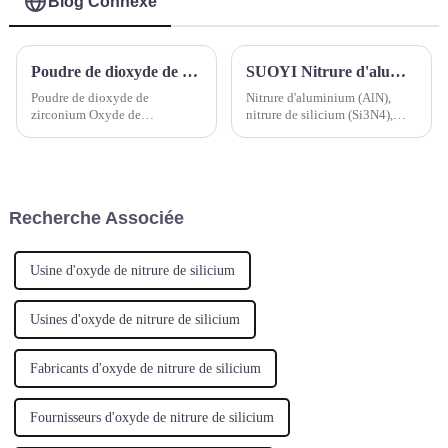
Blog Connexe
Poudre de dioxyde de zirconium Oxyde de zirconium(IV) Oxyde de zirconium calciné Dioxyde de zirconium Poudre blanche d'oxyde de zirconium
SUOYI Nitrure d'aluminium (AlN), nitrure de silicium (Si3N4), nitrure de bore (BN), nitrure de titane (TiN) et nitrure de zirconium (ZrN)
Poudre de dioxyde de
Nitrure d'aluminium (AlN),
zirconium Oxyde de
nitrure de silicium (Si3N4),
zirconium(IV) Oxyde de
nitrure de bore (BN), nitrure de
zirconium calciné Dioxyde de
titane (TiN) et nitrure de
zirconium Poudre blanche
zirconium (ZrN) :
d'oxyde de zirconium Numéro
CAS : 1314-23-4; 53801-45-9
Recherche Associée
Formule moléculaire : ZrO2
Poids moléculaire : 123,2228
Usine d'oxyde de nitrure de silicium
Usines d'oxyde de nitrure de silicium
Fabricants d'oxyde de nitrure de silicium
Fournisseurs d'oxyde de nitrure de silicium