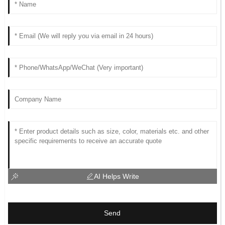
AI Helps Write
Send