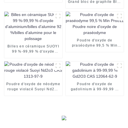
Poudre de fer pur de haute
Grand bloc de graphite Bloc
qualité à bon prix
de carbone isostatique
personnalisé Bloc carré de
graphite pour fours
Poudre d'oxyde de
praséodyme 99,5 % Min
Billes en céramique SUOYI
Pr6o11 Poudre noire
99 %-99,99 % d'oxyde
d'oxyde de praséodyme
d'aluminium/billes
d'alumine 92 %/billes
d'alumine pour le polissage
Poudre d'oxyde de néodyme
Poudre d'oxyde de
rouge violacé Suoyi Nd2o3
gadolinium à 99-99,99 %
CAS 1313-97-9
Gd2O3 CAS 12064-62-9