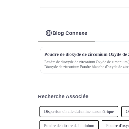
Blog Connexe
Poudre de dioxyde de zirconium Oxyde de zirconium(
Dioxyde de zirconium Poudre blanche d'oxyde de zi
53801-45-9 Formule moléculaire : ZrO2 Poids molécul
Recherche Associée
Dispersion d'huile d'alumine nanométrique
O
Poudre de nitrure d'aluminium
Poudre d'oxyd