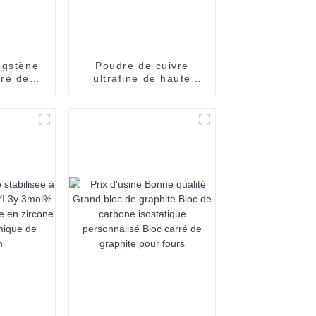
ngstène
Poudre de cuivre
re de
ultrafine de haute
haute
qualité SUOYI Poudre
% Spray
de cuivre Impression
 de
3D Poudre de cuivre
allique
sphérique Poudre de
cuivre pure sphérique
99,99 %