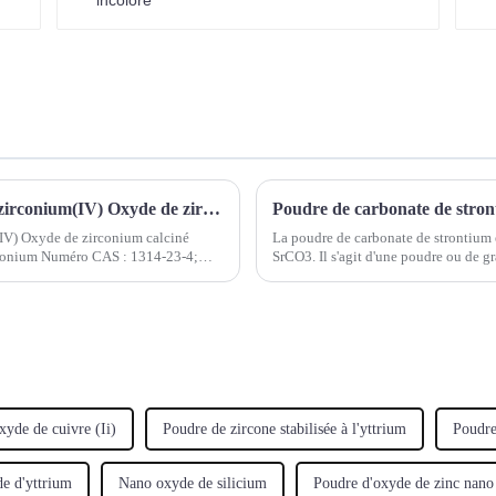
Poudre de dioxyde de zirconium Oxyde de zirconium(IV) Oxyde de zirconium calciné Dioxyde de zirconium Poudre blanche d'oxyde de zirconium
Poudre de carbonate de stro
IV) Oxyde de zirconium calciné
La poudre de carbonate de strontium
rconium Numéro CAS : 1314-23-4;
SrCO3. Il s'agit d'une poudre ou de gr
aire : 123,2228
principalement utilisé dans les coque
xyde de cuivre (Ii)
Poudre de zircone stabilisée à l'yttrium
Poudre
e d'yttrium
Nano oxyde de silicium
Poudre d'oxyde de zinc nano