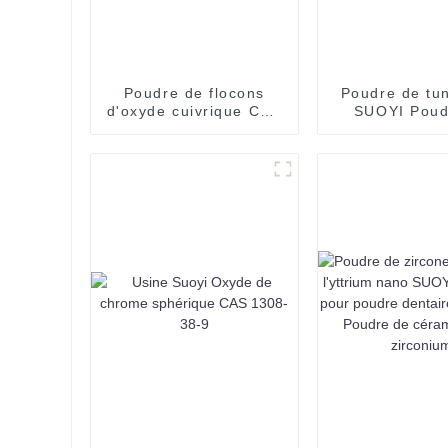
Poudre de flocons
Poudre de tu
d'oxyde cuivrique CuO
SUOYI Poud
de qualité industrielle
tungstène 
d'approvisionnement
pureté 99,95 
d'usine de SUOYI
W Poudre
tungstène mét