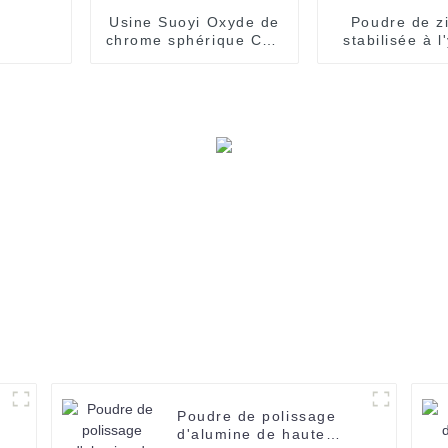
Usine Suoyi Oxyde de
Poudre de z
chrome sphérique CAS
stabilisée à l
1308-38-9
nano SUOYI 3
pour poudre d
en zircone Po
céramiqu
zirconi
Poudre de polissage
d'alumine de haute