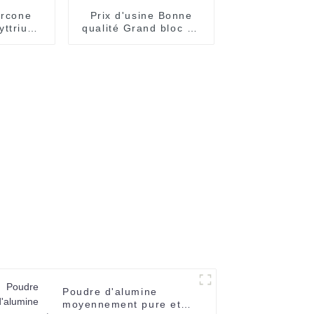
ircone
Prix ​​d'usine Bonne
'yttrium
qualité Grand bloc de
y 3mol%
graphite Bloc de
entaire
carbone isostatique
udre de
personnalisé Bloc
e de
carré de graphite pour
um
fours
Poudre d'alumine
moyennement pure et