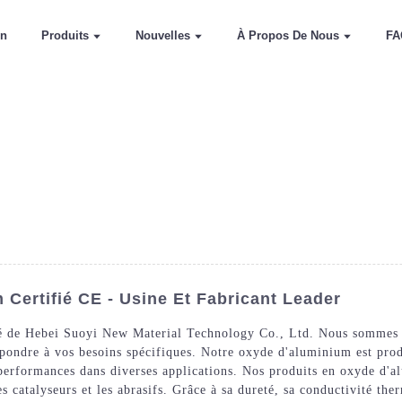
on
Produits
Nouvelles
À Propos De Nous
FA
Certifié CE - Usine Et Fabricant Leader
é de Hebei Suoyi New Material Technology Co., Ltd. Nous sommes u
ondre à vos besoins spécifiques. Notre oxyde d'aluminium est produ
 performances dans diverses applications. Nos produits en oxyde d'a
es catalyseurs et les abrasifs. Grâce à sa dureté, sa conductivité the