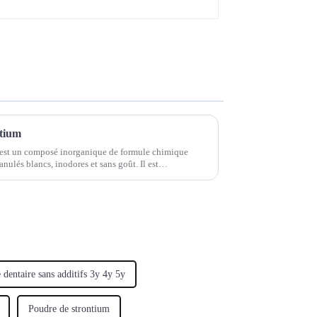
ntium
 est un composé inorganique de formule chimique
anulés blancs, inodores et sans goût. Il est
s en verre, les matériaux magnétiques, etc.
 dentaire sans additifs 3y 4y 5y
Poudre de strontium