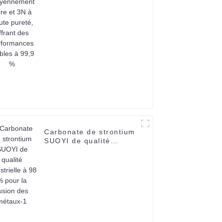
3N à haute pureté,
offrant des
performances stables à
99,9 %
Carbonate de strontium
SUOYI de qualité
industrielle à 98 % pour
la fusion des métaux-1