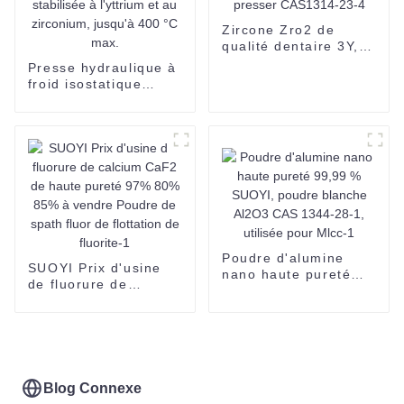
Zircone Zro2 de
qualité dentaire 3Y,
4Y, 5Y, prête à
Presse hydraulique à
presser CAS1314-23-
froid isostatique
4
Suoyi pour
céramiques
techniques en
zircone stabilisée à
l'yttrium et au
zirconium, jusqu'à
400 °C max.
Poudre d'alumine
SUOYI Prix d'usine
nano haute pureté
de fluorure de
99,99 % SUOYI,
calcium CaF2 de
poudre blanche
haute pureté 97%
Al2O3 CAS 1344-28-
80% 85% à vendre
1, utilisée pour Mlcc-
Poudre de spath fluor
1
de flottation de
fluorite-1
Blog Connexe