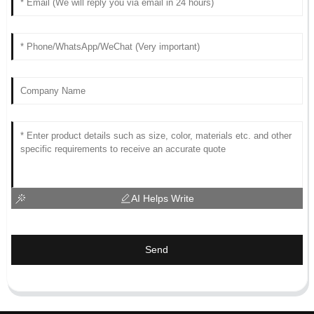
AI Helps Write
Send