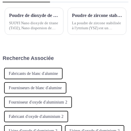
Poudre de dioxyde de titane nanométrique SUOYI Poudre de nano TiO2 Dispersion de dioxyde de titane nanométrique Poudre d'oxyde de zinc nanométrique Poudre de nano ZnO
Poudre de zircone stabilisée à l'yttrium (YSZ)
SUOYI Nano dioxyde de titane
La poudre de zircone stabilisée
(TiO2), Nano dispersion de
à l'yttrium (YSZ) est un
dioxyde de titane, Nano oxyde
matériau céramique composé
de zinc (ZnO)
d'oxyde de zirconium (ZrO2) et
d'une faible quantité d'oxyde
d'yttrium (Y2O3). L'oxyde
d'yttrium est utilisé pour
Recherche Associée
stabiliser la structure
cristalline.
Fabricants de blanc d'alumine
Fournisseurs de blanc d'alumine
Fournisseur d'oxyde d'aluminium 2
Fabricant d'oxyde d'aluminium 2
Usine d'oxyde d'aluminium 2
Usines d'oxyde d'aluminium 2