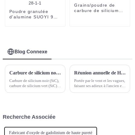
Grains/poudre de
carbure de silicium
Poudre granulée
noir (SiC) SUOYI CAS
d'alumine SUOYI 99
409-21-2 Pour
% Al2O3 Poudre
meulage et
d'alumine 2N pour
polissage-1
substrat céramique
Poudre blanche 60-
200 mesh CAS 1344-
28-1-1
Blog Connexe
Carbure de silicium noir (SiC), carbure de silicium vert (SiC), carbure de tungstène (WC), carbure de titane (TiC) et carbure de bore (B4C)
Réunion annuelle de Hebei Suoyi
Carbure de silicium noir (SiC),
Portée par le vent et les vagues,
carbure de silicium vert (SiC),
faisant ses adieux à l'ancien et
carbure de tungstène (WC),
accueillant le nouveau. C'est en
carbure de titane (TiC) et
ce moment, plein d'espoir et de
carbure de bore (B4C)
joie, que Hebei Suoyi New
Materials Technology Co., Ltd.
a inauguré le très attendu…
Recherche Associée
Fabricant d'oxyde de gadolinium de haute pureté