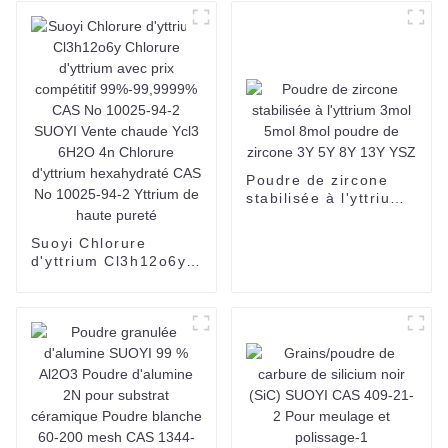
d'aluminium CAS
1344-28-1 Utilisé
pour le verre trempé
Poudre de zircone
stabilisée à l'yttrium
3mol 5mol 8mol
poudre de zircone 3Y
Suoyi Chlorure
5Y 8Y 13Y YSZ
d'yttrium Cl3h12o6y
Chlorure d'yttrium
avec prix compétitif
99%-99,9999% CAS
No 10025-94-2
SUOYI Vente chaude
Ycl3 6H2O 4n
Chlorure d'yttrium
hexahydraté CAS No
10025-94-2 Yttrium
de haute pureté