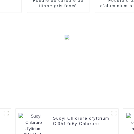
Poudre de carbure de
Poudre d'o
titane gris foncé
d'aluminium b
SUOYI CAS 12070-08-
99,999 % d'al
5 de haute pureté,
haute pureté (
utilisée comme
µm) pour cri
revêtement par
saphir
projection plasma
%
Suoyi Chlorure d'yttrium
Cl3h12o6y Chlorure
d'yttrium avec prix