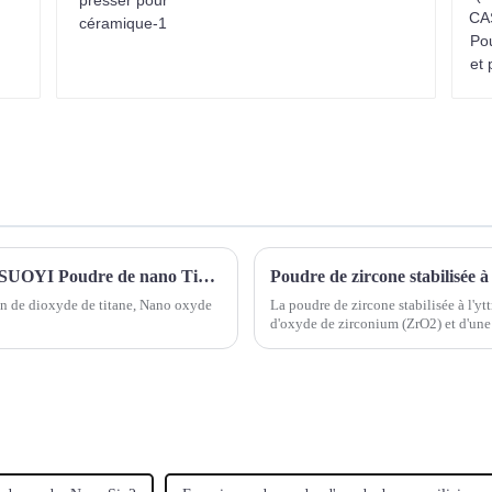
Poudre de dioxyde de titane nanométrique SUOYI Poudre de nano TiO2 Dispersion de dioxyde de titane nanométrique Poudre d'oxyde de zinc nanométrique Poudre de nano ZnO
Poudre de zircone stabilisée à
n de dioxyde de titane, Nano oxyde
La poudre de zircone stabilisée à l'
d'oxyde de zirconium (ZrO2) et d'une
d'yttrium est utilisé pour stabiliser la 