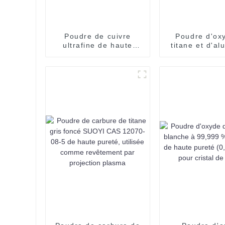
Poudre de cuivre
Poudre d'ox
ultrafine de haute
titane et d'a
qualité SUOYI Poudre
de qualité indu
de cuivre Impression
SUOYI Méla
3D Poudre de cuivre
poudre d'alu
sphérique Poudre de
de titane AT40
cuivre pure sphérique
projection 
99,99 %