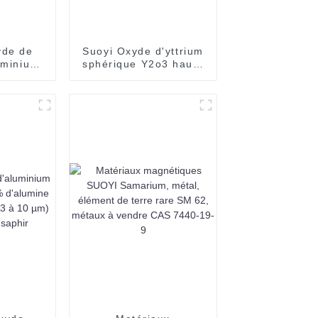
yde de
Suoyi Oxyde d'yttrium
luminium
sphérique Y2o3 haute
strielle
pureté 99,99 % 99,999
nge de
% 3-5 µm 5-8 µm 8-13
mine et
µm 20-60 µm pour
 pour la
revêtement optique
plasma