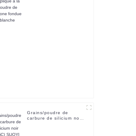
fondue blanche
Grains/poudre de
carbure de silicium noir
(SiC) SUOYI CAS 409-
21-2 Pour meulage et
polissage-1