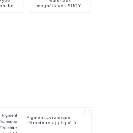
xyde
Matériaux
lanche à
magnétiques SUOYI
umine de
Samarium, métal,
0,3 à 10
élément de terre rare
stal de
SM 62, métaux à
vendre CAS 7440-19-9
Pigment céramique
réfractaire appliqué à la
poudre de zircone