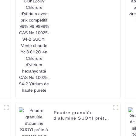
°
compétitif
99%-99,9999% CAS No
10025-94-2 SUOYI
Vente chaude Ycl3
6H2O 4n Chlorure
d'yttrium hexahydraté
CAS No 10025-94-2
Yttrium de haute pureté
Poudre granulée
d'alumine SUOYI prête
à presser pour
céramique-1