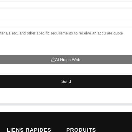
AI Helps Write
Send
LIENS RAPIDES
PRODUITS