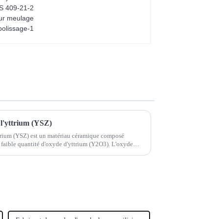
 l'yttrium (YSZ)
yttrium (YSZ) est un matériau céramique composé
 faible quantité d'oxyde d'yttrium (Y2O3). L'oxyde
structure cristalline.