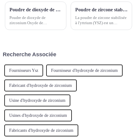
Poudre de dioxyde de zirconium Oxyde de zirconium(IV) Oxyde de zirconium calciné Dioxyde de zirconium Poudre blanche d'oxyde de zirconium
Poudre de zircone stabilisée à l'yttrium (YSZ)
Poudre de dioxyde de
La poudre de zircone stabilisée
zirconium Oxyde de
à l'yttrium (YSZ) est un
zirconium(IV) Oxyde de
matériau céramique composé
zirconium calciné Dioxyde de
d'oxyde de zirconium (ZrO2) et
zirconium Poudre blanche
d'une faible quantité d'oxyde
d'oxyde de zirconium Numéro
d'yttrium (Y2O3). L'oxyde
CAS : 1314-23-4; 53801-45-9
d'yttrium est utilisé pour
Recherche Associée
Formule moléculaire : ZrO2
stabiliser la structure
Poids moléculaire : 123,2228
cristalline.
Fournisseurs Ysz
Fournisseur d'hydroxyde de zirconium
Fabricant d'hydroxyde de zirconium
Usine d'hydroxyde de zirconium
Usines d'hydroxyde de zirconium
Fabricants d'hydroxyde de zirconium