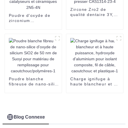
Zircone Zro2 de
qualité dentaire 3Y,
Poudre d'oxyde de
4Y, 5Y, prête à
zirconium
presser CAS1314-23-
monoclinique 99,5 %
4
Zro2 pour
catalyseurs et
céramiques 2N5-4N
Poudre blanche
Charge ignifuge à
fibreuse de nano-silice
haute blancheur et à
d'oxyde de silicium
haute puissance,
SiO2 de 50 nm de
hydroxyde
Suoyi pour matériau
d'aluminium pour
de remplissage pour
isolant composite, fil
caoutchouc/polymères-
de câble, caoutchouc
1
et plastique-1
Blog Connexe