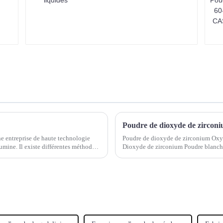
e entreprise de haute technologie
Poudre de dioxyde de zirconium Oxy
mine. Il existe différentes méthodes
Dioxyde de zirconium Poudre blanch
53801-45-9 Formule moléculaire : Zr