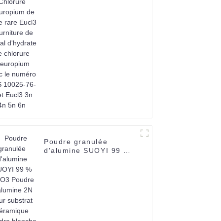
terre rare Eucl3
Fourniture de cristal
d'hydrate de chlorure
d'europium avec le
numéro CAS 10025-76-
0 et Eucl3 3n 4n 5n 6n
Poudre granulée
d'alumine SUOYI 99 %
Al2O3 Poudre d'alumine
2N pour substrat
céramique Poudre
blanche 60-200 mesh
CAS 1344-28-1-1