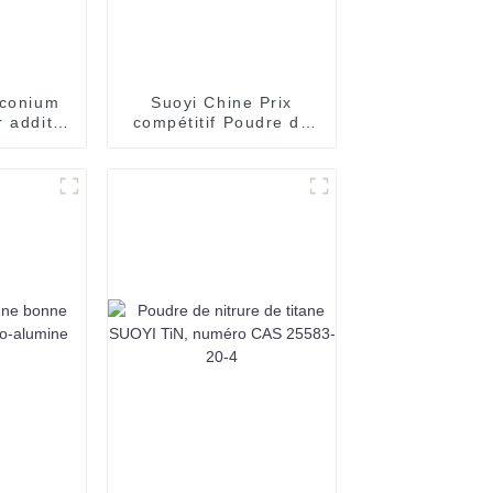
rconium
Suoyi Chine Prix
 additif
compétitif Poudre de
on 3D
fer pur à 99,9 %
Poudre de fer pur de
haute qualité à bon
prix