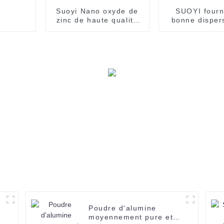
Suoyi Nano oxyde de
SUOYI fourn
zinc de haute qualité
bonne disper
pour produits
nano-alumin
chimiques de qualité
industrielle CAS No
1314-13-2
Poudre d'alumine
moyennement pure et