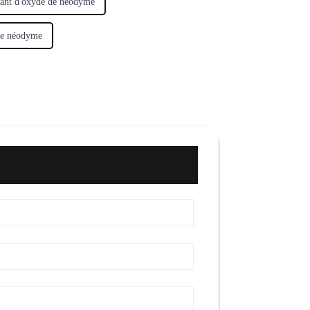
cant d'oxyde de néodyme
de néodyme