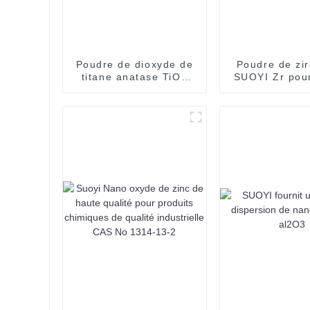
Poudre de dioxyde de
Poudre de zi
titane anatase TiO2
SUOYI Zr pour
pour revêtement par
d'impressi
pulvérisation