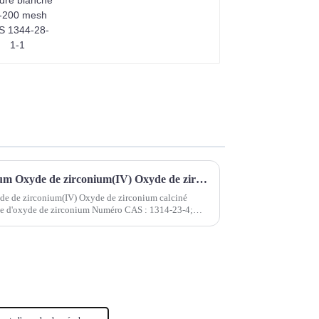
Poudre de dioxyde de zirconium Oxyde de zirconium(IV) Oxyde de zirconium calciné Dioxyde de zirconium Poudre blanche d'oxyde de zirconium
de de zirconium(IV) Oxyde de zirconium calciné
e d'oxyde de zirconium Numéro CAS : 1314-23-4;
O2 Poids moléculaire : 123,2228