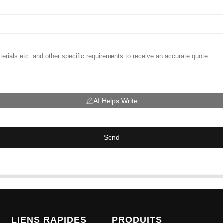
AI Helps Write
Send
LIENS RAPIDES
PRODUITS