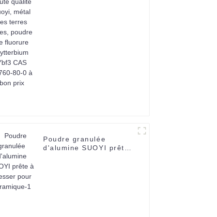
terres rares, poudre de
fluorure d'ytterbium
Ybf3 CAS 13760-80-0 à
bon prix
Poudre granulée
d'alumine SUOYI prête
à presser pour
céramique-1