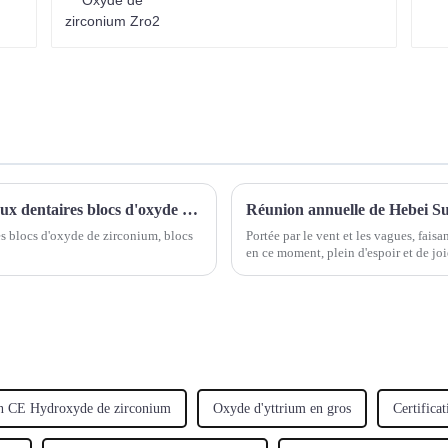
Caractéristiques et applications des matériaux dentaires blocs d'oxyde de zirconium, blocs de silicate de lithium, PMMA, PEEK et blocs de cire
Réunion annuelle de Hebei S
es blocs d'oxyde de zirconium, blocs
Portée par le vent et les vagues, faisa
en ce moment, plein d'espoir et de j
Ltd. a inauguré le très attendu…
ion CE Hydroxyde de zirconium
Oxyde d'yttrium en gros
Certifica