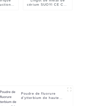
érique
Lingot de métal de
uction
cérium SUOYI CE CAS
44-28-1
7440-45-1 Terre rare
poudre
99,9% métal de cérium
e
CAS 7440-45-1 Prix
oxyde
bas pour cravate en
/oxyde
métal
Poudre de fluorure
d'ytterbium de haute
qualité Suoyi, métal des