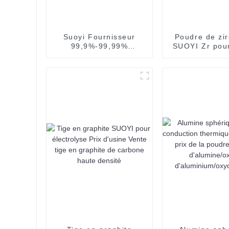
Suoyi Fournisseur
Poudre de zi
99,9%-99,99%
SUOYI Zr pour
Pentoxyde de niobium
d'impressi
3N-4N utilisé pour la
production de niobium
CAS 1313-96-8
matériau de
revêtement poudre de
pentoxyde de niobium
nb2o5 fournisseur
direct