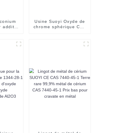
rconium
Usine Suoyi Oxyde de
 additif
chrome sphérique CAS
on 3D
1308-38-9