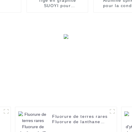
Tige en graphite
Alumine sph
SUOYI pour
pour la cond
électrolyse Prix
thermique 13
d'usine Vente tige en
prix de la 
graphite de carbone
d'oxyd
haute densité
d'alumine/
d'aluminium
Al2O3
Fluorure de terres rares
e
Fluorure de lanthane
Laf3 Laf3 CAS 13709-