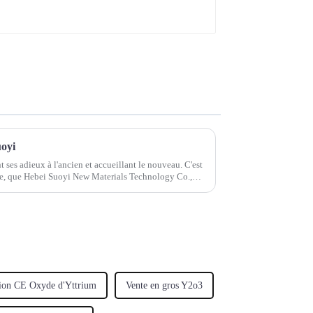
uoyi
nt ses adieux à l'ancien et accueillant le nouveau. C'est
oie, que Hebei Suoyi New Materials Technology Co.,
tion CE Oxyde d'Yttrium
Vente en gros Y2o3