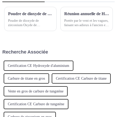
Poudre de dioxyde de zirconium Oxyde de zirconium(IV) Oxyde de zirconium calciné Dioxyde de zirconium Poudre blanche d'oxyde de zirconium
Réunion annuelle de Hebei Suoyi
Poudre de dioxyde de
Portée par le vent et les vagues,
zirconium Oxyde de
faisant ses adieux à l'ancien et
zirconium(IV) Oxyde de
accueillant le nouveau. C'est en
zirconium calciné Dioxyde de
ce moment, plein d'espoir et de
zirconium Poudre blanche
joie, que Hebei Suoyi New
d'oxyde de zirconium Numéro
Materials Technology Co., Ltd.
CAS : 1314-23-4; 53801-45-9
a inauguré le très attendu…
Recherche Associée
Formule moléculaire : ZrO2
Poids moléculaire : 123,2228
Certification CE Hydroxyde d'aluminium
Carbure de titane en gros
Certification CE Carbure de titane
Vente en gros de carbure de tungstène
Certification CE Carbure de tungstène
Carbure de zirconium en gros