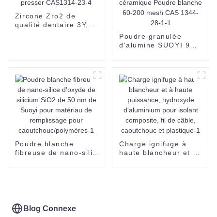
Zircone Zro2 de
qualité dentaire 3Y,
4Y, 5Y, prête à
Poudre granulée
presser CAS1314-23-
d'alumine SUOYI 99
4
% Al2O3 Poudre
d'alumine 2N pour
substrat céramique
Poudre blanche 60-
200 mesh CAS 1344-
28-1-1
Poudre blanche
Charge ignifuge à
fibreuse de nano-silice
haute blancheur et à
d'oxyde de silicium
haute puissance,
SiO2 de 50 nm de
hydroxyde
Suoyi pour matériau
d'aluminium pour
de remplissage pour
isolant composite, fil
caoutchouc/polymères-
de câble, caoutchouc
1
et plastique-1
Blog Connexe