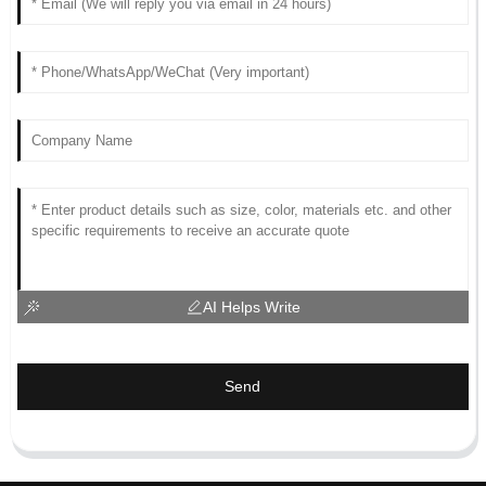
AI Helps Write
Send