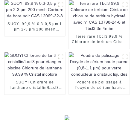
Al2O3 CAS 1344-28-1,
utilisation pour Mlcc
SUOYI 99,9 % 0,3-0,5 µm 1
µm 2-3 µm 200 mesh
Carbure de bore noir CAS
Terre rare Tbcl3 99,9 %
12069-32-8
Chlorure de terbium Cristal
de chlorure de terbium
hydraté avec n° CAS
13798-24-8 et Tbcl3 3n 4n
5n
SUOYI Chlorure de
Poudre de polissage à
lanthane cristallin/Lacl3
l'oxyde de cérium haute
pour étang et piscine
pureté (0,8-1,1 µm) pour
Chlorure de lanthane 99,99
verre conducteur à cristaux
% Cristal incolore
liquides