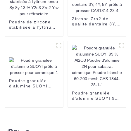
13760-80-0 à bon
d'électronique et de
prix
céramiques
Zircone Zro2 de
Poudre de zircone
qualité dentaire 3Y,
stabilisée à l'yttrium
4Y, 5Y, prête à
fondu Sy 8y 13 %
presser CAS1314-23-
Y2o3 Zro2 Ysz pour
4
réfractaire
Poudre granulée
d'alumine SUOYI
prête à presser pour
Poudre granulée
céramique-1
d'alumine SUOYI 99
% Al2O3 Poudre
d'alumine 2N pour
substrat céramique
Poudre blanche 60-
200 mesh CAS 1344-
28-1-1