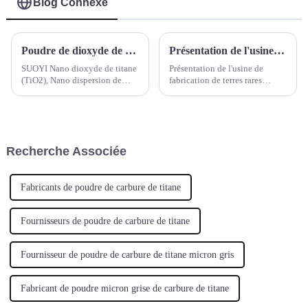
Blog Connexe
Poudre de dioxyde de titane nanométrique SUOYI Poudre de nano TiO2 Dispersion de dioxyde de titane nanométrique Poudre d'oxyde de zinc nanométrique Poudre de nano ZnO
Présentation de l'usine de fabrication de terres rares SUOYI
SUOYI Nano dioxyde de titane
Présentation de l'usine de
(TiO2), Nano dispersion de
fabrication de terres rares
dioxyde de titane, Nano oxyde
SUOYI L'usine de fabrication
de zinc (ZnO)
de terres rares se concentre sur
l'extraction, la séparation et le
traitement des éléments des
terres rares. Scandium (Sc),
Recherche Associée
yttrium (Y), lanthane...
Fabricants de poudre de carbure de titane
Fournisseurs de poudre de carbure de titane
Fournisseur de poudre de carbure de titane micron gris
Fabricant de poudre micron grise de carbure de titane