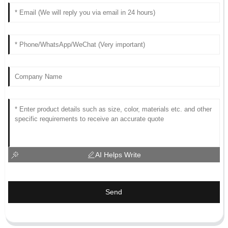
AI Helps Write
Send