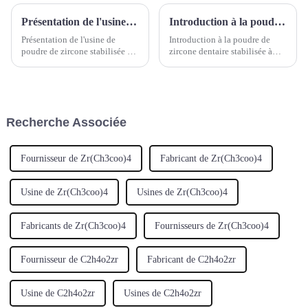
Présentation de l'usine de poudre de zircone stabilisée à l'yttrium
Introduction à la poudre de zircone dentaire stabilisée à l'yttrium
Présentation de l'usine de
Introduction à la poudre de
poudre de zircone stabilisée à
zircone dentaire stabilisée à
l'yttria industrielle Hebei Suoyi
l'yttrium : - Ingrédients
New Material Technology Co.,
principaux : À base d'oxyde de
Ltd., un fabricant leader de
zirconium (ZrO₂), une quantité
poudre de zircone stabilisée à
appropriée d'élément yttrium
l'yttria (YSZ) de haute qualité
(Y) est ajoutée comme
Recherche Associée
pour...
stabilisateur pour former de
l'yttrium...
Fournisseur de Zr(Ch3coo)4
Fabricant de Zr(Ch3coo)4
Usine de Zr(Ch3coo)4
Usines de Zr(Ch3coo)4
Fabricants de Zr(Ch3coo)4
Fournisseurs de Zr(Ch3coo)4
Fournisseur de C2h4o2zr
Fabricant de C2h4o2zr
Usine de C2h4o2zr
Usines de C2h4o2zr