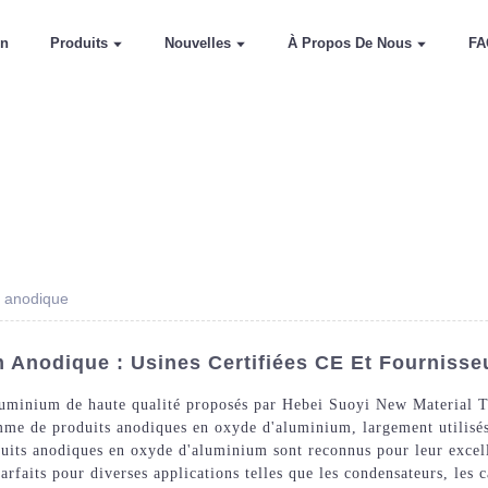
on
Produits
Nouvelles
À Propos De Nous
FA
m anodique
 Anodique : Usines Certifiées CE Et Fournisse
luminium de haute qualité proposés par Hebei Suoyi New Material T
mme de produits anodiques en oxyde d'aluminium, largement utilisés
oduits anodiques en oxyde d'aluminium sont reconnus pour leur excell
parfaits pour diverses applications telles que les condensateurs, les