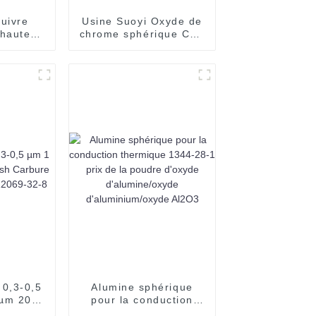
uivre
Usine Suoyi Oxyde de
 haute
chrome sphérique CAS
 Poudre
1308-38-9
ression
 cuivre
udre de
phérique
%
0,3-0,5
Alumine sphérique
 µm 200
pour la conduction
 de bore
thermique 1344-28-1