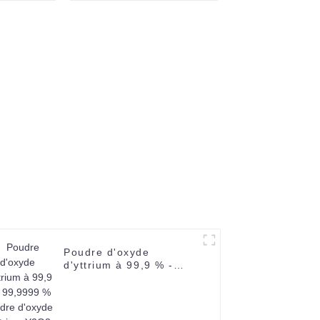
69-32-8
prix de la poudre
d'oxyde
d'alumine/oxyde
d'aluminium/oxyde
Al2O3
Poudre d'oxyde
d'yttrium à 99,9 % -
99,9999 % Poudre
d'oxyde d'yttrium Y2O3
de terres rares