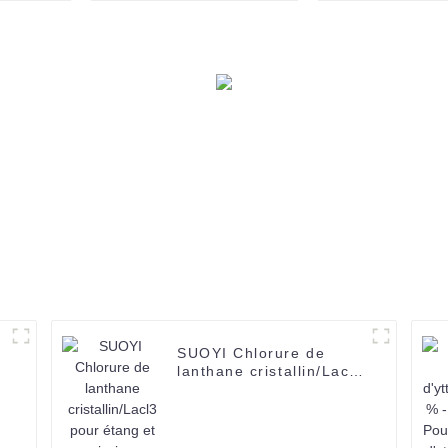
par SUOYI,
noir CAS 120
l'apparence est du
TiO2 liquide
translucide
SUOYI Chlorure de
lanthane cristallin/Lacl3
l
pour étang et piscine
Chlorure de lanthane
e
99,99 % Cristal incolore