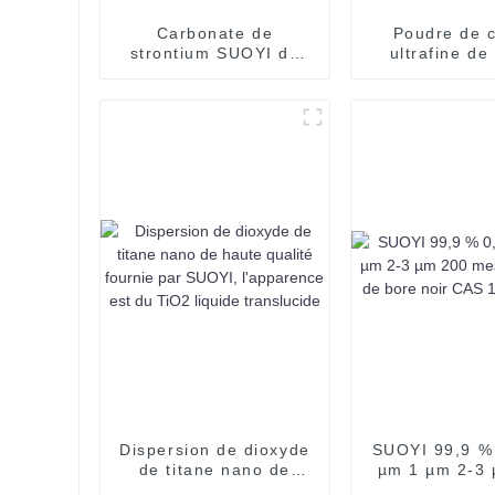
Carbonate de
Poudre de c
strontium SUOYI de
ultrafine de
qualité industrielle à
qualité SUOYI
98 % pour la fusion
de cuivre Imp
des métaux
3D Poudre de
sphérique Po
cuivre pure s
99,99 
Dispersion de dioxyde
SUOYI 99,9 % 
de titane nano de
µm 1 µm 2-3
haute qualité fournie
mesh Carbure