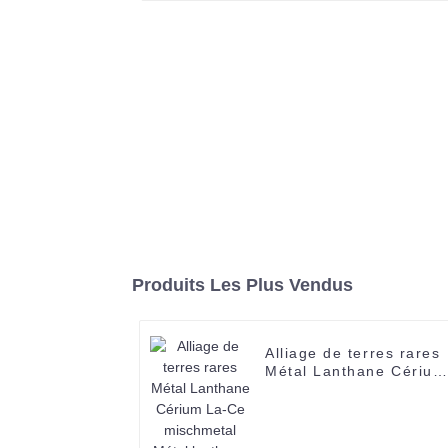
Produits Les Plus Vendus
Alliage de terres rares
Métal Lanthane Cérium
La-Ce mischmetal Méta
lanthane et cérium
mischmetal prix d'usin