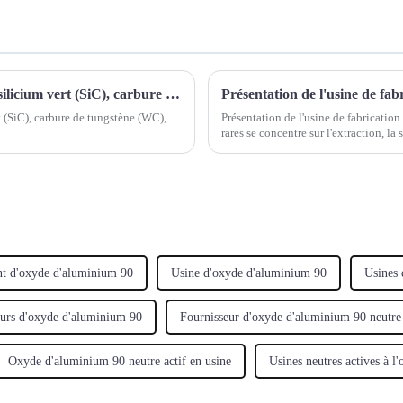
Carbure de silicium noir (SiC), carbure de silicium vert (SiC), carbure de tungstène (WC), carbure de titane (TiC) et carbure de bore (B4C)
Présentation de l'usine de fa
t (SiC), carbure de tungstène (WC),
Présentation de l'usine de fabrication
rares se concentre sur l'extraction, la 
Scandium (Sc), yttrium (Y), lanthane..
nt d'oxyde d'aluminium 90
Usine d'oxyde d'aluminium 90
Usines 
eurs d'oxyde d'aluminium 90
Fournisseur d'oxyde d'aluminium 90 neutre 
Oxyde d'aluminium 90 neutre actif en usine
Usines neutres actives à 