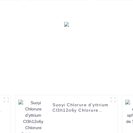
d'alumine 2N pour
poudre d'alumi
substrat céramique
série CP CAS
Poudre blanche 60-
28-1 est utili
200 mesh CAS 1344-
le polissag
28-1
voiture
Suoyi Chlorure d'yttrium
3
Cl3h12o6y Chlorure
d'yttrium avec prix
compétitif
e
99%-99,9999% CAS No
10025-94-2 SUOYI