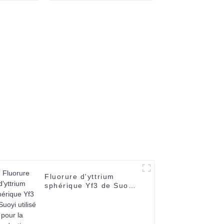
ne de la
Poudre d'alumine
 1344-
sphérique
sée pour
e des
s
Fluorure d'yttrium
sphérique Yf3 de Suoyi
utilisé pour la
production d'yttrium
métallique, de films
minces, de verres,