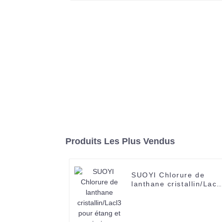
Produits Les Plus Vendus
SUOYI Chlorure de
lanthane cristallin/Lacl
pour étang et piscine
Chlorure de lanthane
99,99 % Cristal incolor