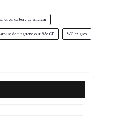
ches en carbure de silicium
arbure de tungstène certifiée CE
WC en gros