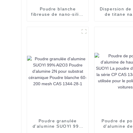
Poudre blanche
Dispersion de
fibreuse de nano-silice
de titane n
d'oxyde de silicium
haute qualité
SiO2 de 50 nm de
par SUO
Suoyi pour matériau
l'apparence 
de remplissage de
TiO2 liqu
giflage pour matériaux
transluc
en
caoutchouc/polymère
Poudre granulée
Poudre de po
d'alumine SUOYI 99%
d'alumine de
Al2O3 Poudre
pureté SUO