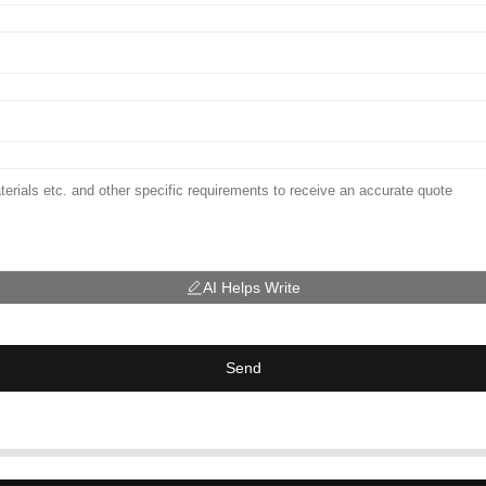
AI Helps Write
Send