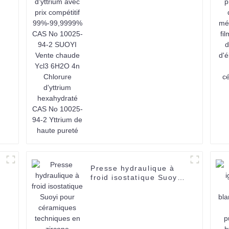
Vente chaude Ycl3
6H2O 4n Chlorure
d'yttrium hexahydraté
CAS No 10025-94-2
Yttrium de haute pureté
Presse hydraulique à
froid isostatique Suoyi
pour céramiques
techniques en zircone
stabilisée à l'yttrium et
au zirconium, jusqu'à
400 °C max.