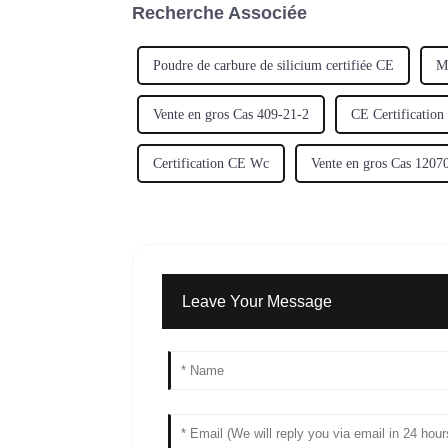
Recherche Associée
Poudre de carbure de silicium certifiée CE
Mo
Vente en gros Cas 409-21-2
CE Certification
Certification CE Wc
Vente en gros Cas 1207
Leave Your Message