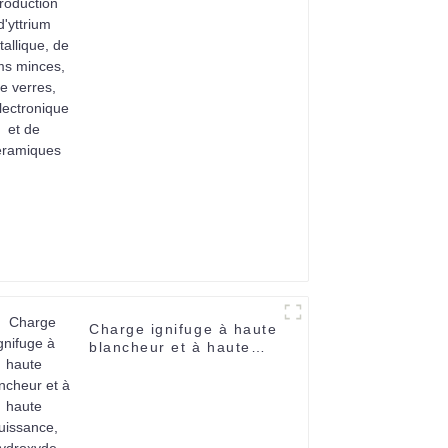
d'électronique et de
céramiques
Charge ignifuge à haute
blancheur et à haute
puissance, hydroxyde
d'aluminium pour
isolant composite, fil de
câble, caoutchouc et
plastique-1