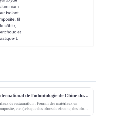
SUOYI a participé au Salon international de l'odontologie de Chine du Sud 2025
iaux de restauration : Fournir des matériaux en
mposite, etc. (tels que des blocs de zircone, des blocs
 etc.). Matériaux d'obturation : ...