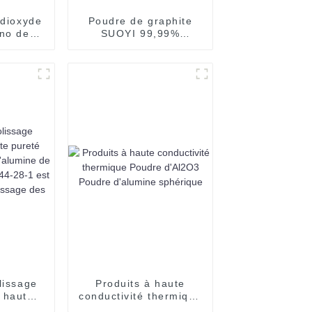
 dioxyde
Poudre de graphite
ano de
SUOYI 99,99%
 fournie
Matériaux réfractaires,
YI,
matériaux conducteurs
est du
Creuset en graphite
ide
ide
lissage
Produits à haute
 haute
conductivité thermique
YI La
Poudre d'Al2O3