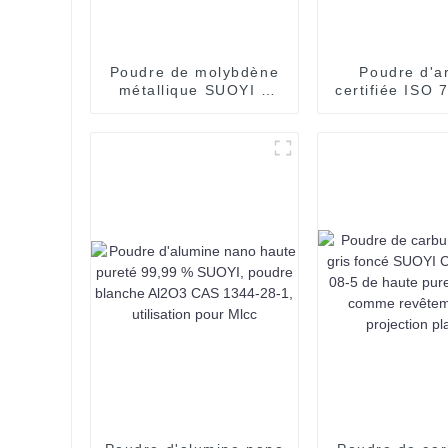
Poudre de molybdène
Poudre d'a
métallique SUOYI à
certifiée ISO 
99,9 % pour
4
revêtement par
pulvérisation