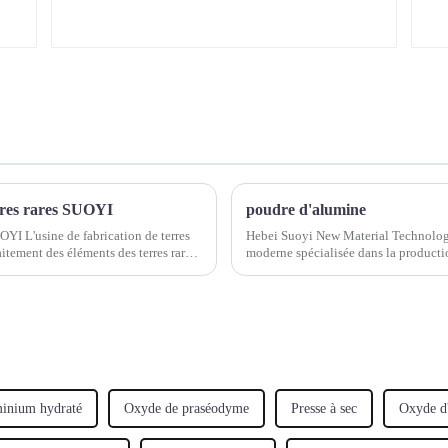
erres rares SUOYI
poudre d'alumine
UOYI L'usine de fabrication de terres
Hebei Suoyi New Material Technology 
raitement des éléments des terres rares.
moderne spécialisée dans la productio
de production de poudre d'alumine, te
inium hydraté
Oxyde de praséodyme
Presse à sec
Oxyde d