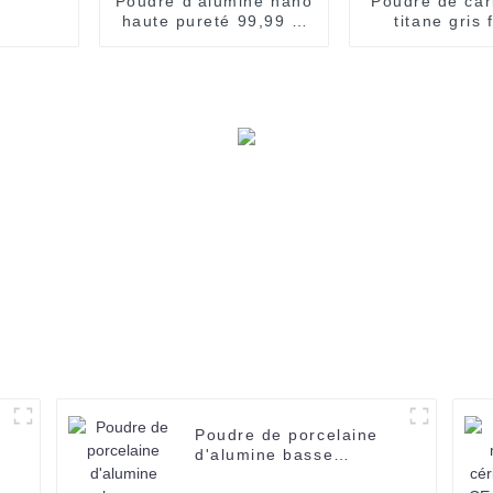
Poudre d'alumine nano
Poudre de car
haute pureté 99,99 %
titane gris
SUOYI, poudre
SUOYI CAS 12
blanche Al2O3 CAS
5 de haute p
1344-28-1, utilisation
utilisée c
pour Mlcc
revêtement
projection 
Poudre de porcelaine
d'alumine basse
température SUOYI