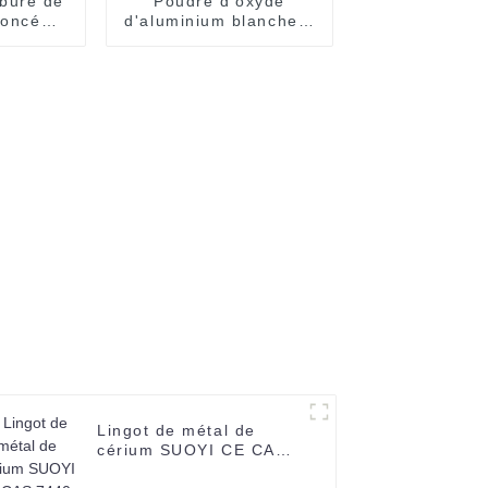
bure de
Poudre d'oxyde
 foncé
d'aluminium blanche à
070-08-
99,999 % d'alumine de
ureté,
haute pureté (0,3 à 10
omme
µm) pour cristal de
 par
saphir
plasma
Lingot de métal de
cérium SUOYI CE CAS
7440-45-1 Terre rare