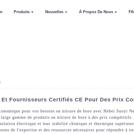
on
Produits
Nouvelles
À Propos De Nous
FA
e
 Et Fournisseurs Certifiés CE Pour Des Prix Co
 économique pour vos besoins en nitrure de bore avec Hebei Suoyi 
 large gamme de produits en nitrure de bore à des prix compétitifs.
isolation électrique et leur stabilité chimique et thermique supérie
osons de l'expertise et des ressources nécessaires pour répondre à v