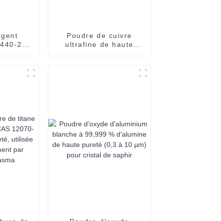
rgent
Poudre de cuivre
7440-22-
ultrafine de haute
qualité SUOYI Poudre
de cuivre Impression
3D Poudre de cuivre
sphérique Poudre de
cuivre pure sphérique
99,99 %