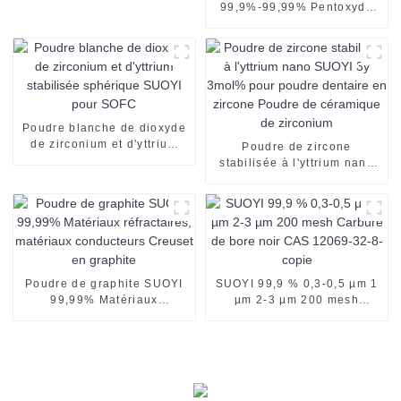
99,9%-99,99% Pentoxyde
de niobium 3N-4N utilisé
pour la production de
niobium CAS 1313-96-8
matériau de revêtement
poudre de pentoxyde de
niobium nb2o5 fournisseur
direct
Poudre blanche de dioxyde
de zirconium et d'yttrium
Poudre de zircone
stabilisée sphérique SUOYI
stabilisée à l'yttrium nano
pour SOFC
SUOYI 3y 3mol% pour
poudre dentaire en zircone
Poudre de céramique de
zirconium
Poudre de graphite SUOYI
SUOYI 99,9 % 0,3-0,5 µm 1
99,99% Matériaux
µm 2-3 µm 200 mesh
réfractaires, matériaux
Carbure de bore noir CAS
conducteurs Creuset en
12069-32-8-copie
graphite