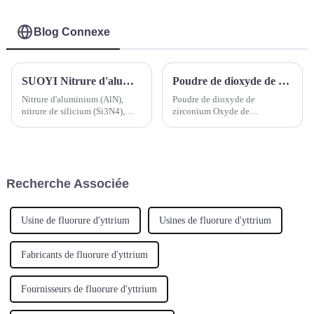
isolant composite, fil
Zro2
de câble, caoutchouc
et plastique-1
Blog Connexe
SUOYI Nitrure d'aluminium (AlN), nitrure de silicium (Si3N4), nitrure de bore (BN), nitrure de titane (TiN) et nitrure de zirconium (ZrN)
Poudre de dioxyde de zirconium Oxyde de zirconium(IV) Oxyde de zirconium calciné Dioxyde de zirconium Poudre blanche d'oxyde de zirconium
Nitrure d'aluminium (AlN),
Poudre de dioxyde de
nitrure de silicium (Si3N4),
zirconium Oxyde de
nitrure de bore (BN), nitrure de
zirconium(IV) Oxyde de
titane (TiN) et nitrure de
zirconium calciné Dioxyde de
zirconium (ZrN) :
zirconium Poudre blanche
d'oxyde de zirconium Numéro
CAS : 1314-23-4; 53801-45-9
Recherche Associée
Formule moléculaire : ZrO2
Poids moléculaire : 123,2228
Usine de fluorure d'yttrium
Usines de fluorure d'yttrium
Fabricants de fluorure d'yttrium
Fournisseurs de fluorure d'yttrium