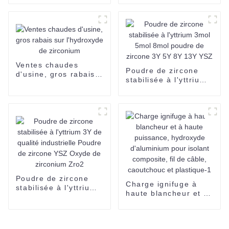
performances stables
production d'yttrium
à 99,9 %
métallique, de films
minces, de verres,
d'électronique et de
céramiques
Ventes chaudes
Poudre de zircone
d'usine, gros rabais
stabilisée à l'yttrium
sur l'hydroxyde de
3mol 5mol 8mol
zirconium
poudre de zircone 3Y
5Y 8Y 13Y YSZ
Poudre de zircone
Charge ignifuge à
stabilisée à l'yttrium
haute blancheur et à
3Y de qualité
haute puissance,
industrielle Poudre
hydroxyde
de zircone YSZ
d'aluminium pour
Oxyde de zirconium