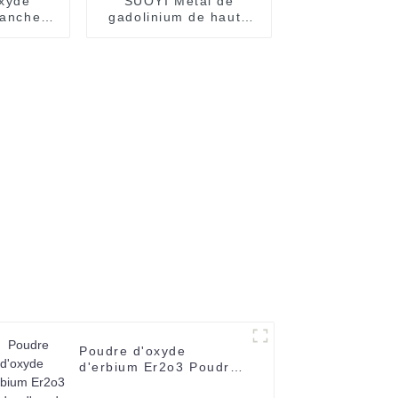
xyde
SUOYI Métal de
lanche à
gadolinium de haute
umine de
qualité Métal de terre
0,3 à 10
rare de haute pureté
stal de
99,5% ~ 99,999%
Poudre d'oxyde
d'erbium Er2o3 Poudre
d'oxyde d'erbium rose à