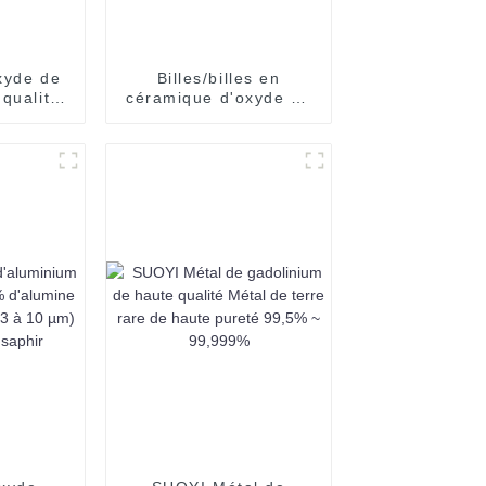
xyde de
Billes/billes en
 qualité
céramique d'oxyde de
uits
zirconium stabilisé à
qualité
l'yttria SUOYI 0,1 mm
 CAS No
à 50 mm Y2O3 Zro2
-2