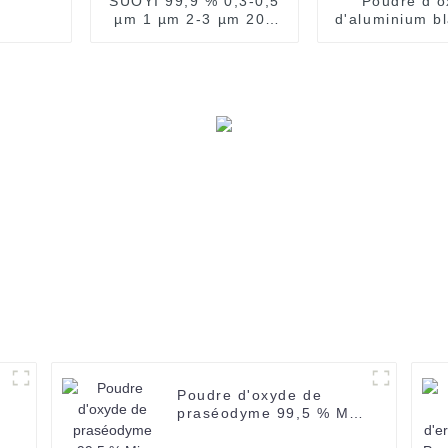
SUOYI 99,9 % 0,3-0,5
Poudre d'o
µm 1 µm 2-3 µm 200
d'aluminium b
mesh Carbure de bore
99,999 % d'al
noir CAS 12069-32-8
haute pureté (
µm) pour cri
saphir
Poudre d'oxyde de
praséodyme 99,5 % Min
Pr6o11 Poudre noire