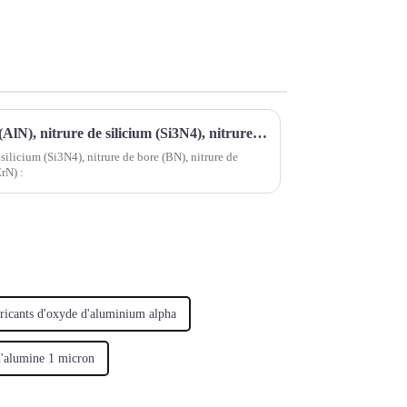
SUOYI Nitrure d'aluminium (AlN), nitrure de silicium (Si3N4), nitrure de bore (BN), nitrure de titane (TiN) et nitrure de zirconium (ZrN)
silicium (Si3N4), nitrure de bore (BN), nitrure de
ZrN) :
ricants d'oxyde d'aluminium alpha
d'alumine 1 micron