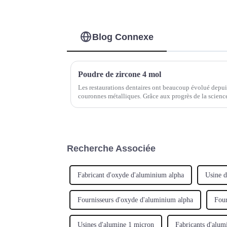
Blog Connexe
Poudre de zircone 4 mol
Les restaurations dentaires ont beaucoup évolué depuis
couronnes métalliques. Grâce aux progrès de la science
céramique sont devenues un choix populaire pour leur 
Recherche Associée
Fabricant d'oxyde d'aluminium alpha
Usine 
Fournisseurs d'oxyde d'aluminium alpha
Four
Usines d'alumine 1 micron
Fabricants d'alum