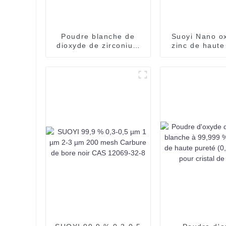
Poudre blanche de
Suoyi Nano o
dioxyde de zirconium
zinc de haute
et d'yttrium stabilisée
pour prod
sphérique SUOYI pour
chimiques de 
SOFC
industrielle
1314-13