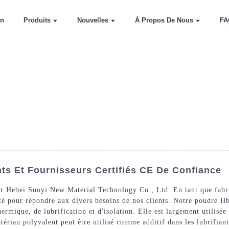
on
Produits
Nouvelles
À Propos De Nous
FA
ts Et Fournisseurs Certifiés CE De Confiance
r Hebei Suoyi New Material Technology Co., Ltd. En tant que fabri
té pour répondre aux divers besoins de nos clients. Notre poudre Hbn
hermique, de lubrification et d'isolation. Elle est largement utilisé
tériau polyvalent peut être utilisé comme additif dans les lubrifiants