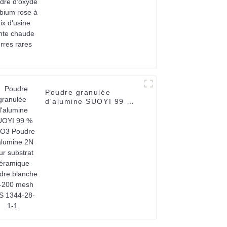
prix d'usine Vente
chaude Terres rares
Poudre granulée
d'alumine SUOYI 99 %
Al2O3 Poudre d'alumine
2N pour substrat
céramique Poudre
blanche 60-200 mesh
CAS 1344-28-1-1