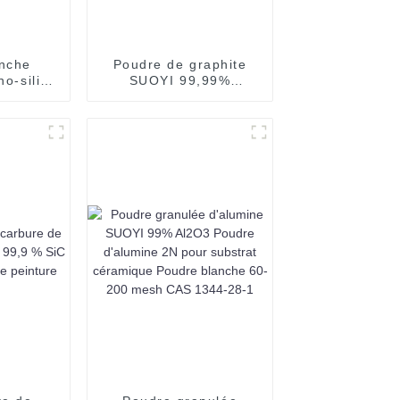
anche
Poudre de graphite
no-silice
SUOYI 99,99%
ilicium
Matériaux réfractaires,
 nm de
matériaux conducteurs
atériau
Creuset en graphite
age de
atériaux
olymère