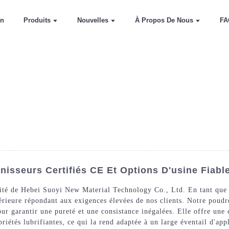
on
Produits
Nouvelles
À Propos De Nous
FA
isseurs Certifiés CE Et Options D'usine Fiabl
ité de Hebei Suoyi New Material Technology Co., Ltd. En tant que
périeure répondant aux exigences élevées de nos clients. Notre poud
our garantir une pureté et une consistance inégalées. Elle offre une
opriétés lubrifiantes, ce qui la rend adaptée à un large éventail d'ap