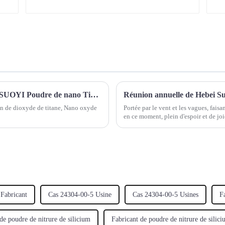
Poudre de dioxyde de titane nanométrique SUOYI Poudre de nano TiO2 Dispersion de dioxyde de titane nanométrique Poudre d'oxyde de zinc nanométrique Poudre de nano ZnO
Réunion annuelle de Hebei S
n de dioxyde de titane, Nano oxyde
Portée par le vent et les vagues, faisa
en ce moment, plein d'espoir et de j
Ltd. a inauguré le très attendu…
Fabricant
Cas 24304-00-5 Usine
Cas 24304-00-5 Usines
F
de poudre de nitrure de silicium
Fabricant de poudre de nitrure de silic