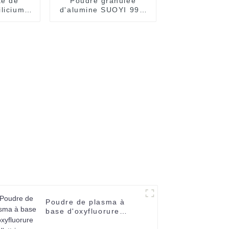
te de
Poudre granulée
ilicium
d'alumine SUOYI 99%
99,9 %
Al2O3 Poudre
êtement
d'alumine 2N pour
ure
substrat céramique
Poudre blanche 60-
200 mesh CAS 1344-
28-1
Poudre de plasma à
base d'oxyfluorure
d'yttrium sphérique