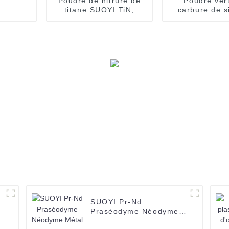
Poudre de nitrure de
Poudre ver
titane SUOYI TiN,
carbure de s
numéro CAS 25583-
sphérique à 
20-4
SiC pour rev
de peint
r
SUOYI Pr-Nd
e
Praséodyme Néodyme
Métal