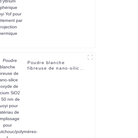
Suoyi Yof pour
revêtement par
projection thermique
Poudre blanche
fibreuse de nano-silice
d'oxyde de silicium
SiO2 de 50 nm de Suoyi
pour matériau de
remplissage pour
caoutchouc/polymères-
1