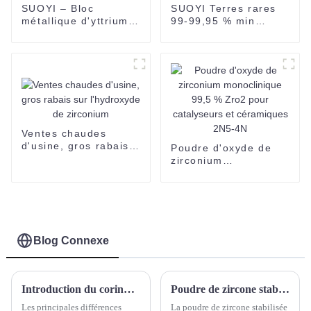
SUOYI – Bloc
SUOYI Terres rares
métallique d'yttrium
99-99,95 % min
5-10 cm, 99,9 %
Praséodyme Fluorure
d'yttrium CAS 7440-
de néodyme
65-5
Ventes chaudes
d'usine, gros rabais
Poudre d'oxyde de
sur l'hydroxyde de
zirconium
zirconium
monoclinique 99,5 %
Zro2 pour
catalyseurs et
céramiques 2N5-4N
Blog Connexe
Introduction du corindon blanc, du corindon brun et du corindon noir
Poudre de zircone stabilisée à l'yttrium (YSZ)
Les principales différences
La poudre de zircone stabilisée