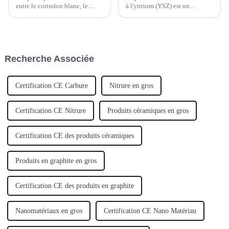
entre le corindon blanc, le
à l'yttrium (YSZ) est un
corindon brun et le corindon
matériau céramique composé
noir sont les suivantes
d'oxyde de zirconium (ZrO2) et
:Couleur- Corindon blanc :
d'une faible quantité d'oxyde
blanc et transparent.- Corindon
d'yttrium (Y2O3). L'oxyde
brun : brun-noir, brun-rouge,
d'yttrium est utilisé pour
Recherche Associée
cramoisi, etc....
stabiliser la structure
cristalline.
Certification CE Carbure
Nitrure en gros
Certification CE Nitrure
Produits céramiques en gros
Certification CE des produits céramiques
Produits en graphite en gros
Certification CE des produits en graphite
Nanomatériaux en gros
Certification CE Nano Matériau