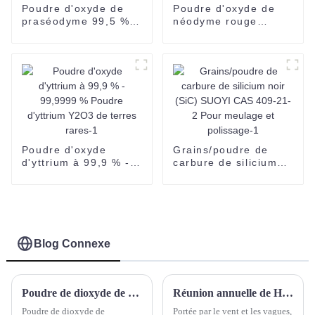
Poudre d'oxyde de
Poudre d'oxyde de
praséodyme 99,5 %
néodyme rouge
Min Pr6o11 Poudre
violacé Suoyi Nd2o3
noire d'oxyde de
CAS 1313-97-9
praséodyme
Poudre d'oxyde
Grains/poudre de
d'yttrium à 99,9 % -
carbure de silicium
99,9999 % Poudre
noir (SiC) SUOYI CAS
d'yttrium Y2O3 de
409-21-2 Pour
terres rares-1
meulage et
polissage-1
Blog Connexe
Poudre de dioxyde de zirconium Oxyde de zirconium(IV) Oxyde de zirconium calciné Dioxyde de zirconium Poudre blanche d'oxyde de zirconium
Réunion annuelle de Hebei Suoyi
Poudre de dioxyde de
Portée par le vent et les vagues,