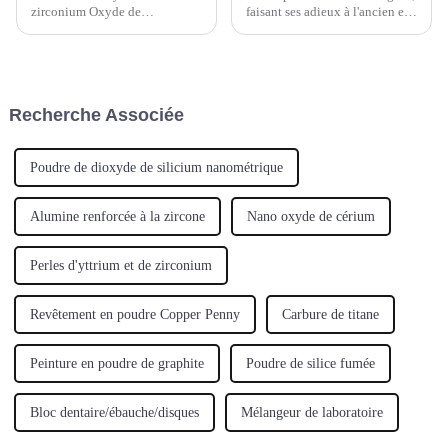
zirconium Oxyde de
faisant ses adieux à l'ancien et
zirconium(IV) Oxyde de
accueillant le nouveau. C'est en
zirconium calciné Dioxyde de
ce moment, plein d'espoir et de
zirconium Poudre blanche
joie, que Hebei Suoyi New
d'oxyde de zirconium Numéro
Materials Technology Co., Ltd.
CAS : 1314-23-4; 53801-45-9
a inauguré le très attendu…
Recherche Associée
Formule moléculaire : ZrO2
Poids moléculaire : 123,2228
Poudre de dioxyde de silicium nanométrique
Alumine renforcée à la zircone
Nano oxyde de cérium
Perles d'yttrium et de zirconium
Revêtement en poudre Copper Penny
Carbure de titane
Peinture en poudre de graphite
Poudre de silice fumée
Bloc dentaire/ébauche/disques
Mélangeur de laboratoire