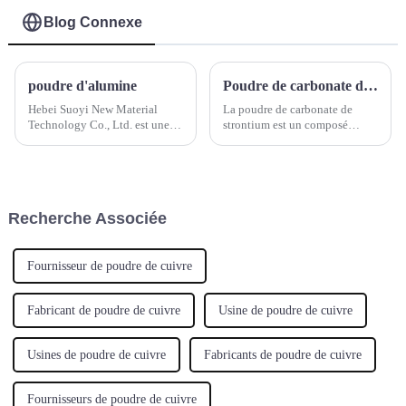
Ycl3 6H2O 4n
Blog Connexe
Chlorure d'yttrium
hexahydraté CAS No
10025-94-2 Yttrium
de haute pureté
poudre d'alumine
Poudre de carbonate de strontium
Hebei Suoyi New Material
La poudre de carbonate de
Technology Co., Ltd. est une
strontium est un composé
entreprise de haute technologie
inorganique de formule
moderne spécialisée dans la
chimique SrCO3. Il s'agit d'une
production de poudre
poudre ou de granulés blancs,
d'alumine. Il existe différentes
inodores et sans goût. Il est
méthodes de production de
principalement utilisé dans les
Recherche Associée
poudre d'alumine, telles que...
coques en verre, les matériaux
magnétiques, etc.
Fournisseur de poudre de cuivre
Fabricant de poudre de cuivre
Usine de poudre de cuivre
Usines de poudre de cuivre
Fabricants de poudre de cuivre
Fournisseurs de poudre de cuivre