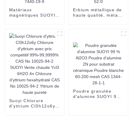
Matériaux
Erbium métallique de
magnétiques SUOYI
haute qualité, métaux
Samarium, métal,
des terres rares de
élément de terre rare
haute pureté Er CAS
SM 62, métaux à
No. 7440-52-0
vendre CAS 7440-19-
9
Poudre granulée
d'alumine SUOYI 99
Suoyi Chlorure
% Al2O3 Poudre
d'yttrium Cl3h12o6y
d'alumine 2N pour
Chlorure d'yttrium
substrat céramique
avec prix compétitif
Poudre blanche 60-
99%-99,9999% CAS
200 mesh CAS 1344-
No 10025-94-2
28-1-1
SUOYI Vente chaude