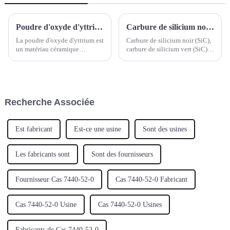
Poudre d'oxyde d'yttrium Y2O3 Cas 1314-36-9
Carbure de silicium noir (SiC), carbure de silicium vert (SiC), carbure de tungstène (WC), carbure de titane (TiC) et carbure de bore (B4C)
La poudre d'oxyde d'yttrium est
Carbure de silicium noir (SiC),
un matériau céramique
carbure de silicium vert (SiC),
important en raison de sa
carbure de tungstène (WC),
stabilité à haute température.
carbure de titane (TiC) et
L'ultra-raffinage des particules
carbure de bore (B4C)
d'oxyde d'yttrium(III) peut
améliorer considérablement les
Recherche Associée
performances de ces matériaux.
Est fabricant
Est-ce une usine
Sont des usines
Les fabricants sont
Sont des fournisseurs
Fournisseur Cas 7440-52-0
Cas 7440-52-0 Fabricant
Cas 7440-52-0 Usine
Cas 7440-52-0 Usines
Fabricants de Cas 7440-52-0