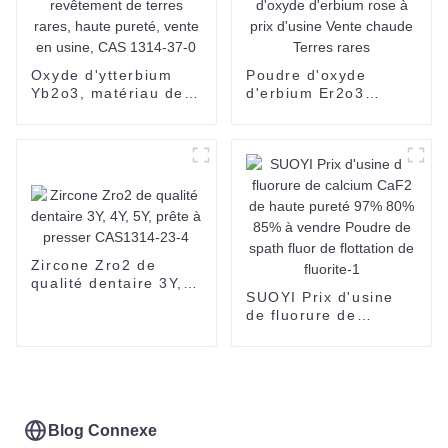
Oxyde d'ytterbium
Poudre d'oxyde
Yb2o3, matériau de
d'erbium Er2o3
revêtement de terres
Poudre d'oxyde
rares, haute pureté,
d'erbium rose à prix
vente en usine, CAS
d'usine Vente chaude
1314-37-0
Terres rares
Zircone Zro2 de
qualité dentaire 3Y,
SUOYI Prix d'usine
4Y, 5Y, prête à
de fluorure de
presser CAS1314-23-
calcium CaF2 de
4
haute pureté 97%
80% 85% à vendre
Poudre de spath fluor
de flottation de
fluorite-1
Blog Connexe