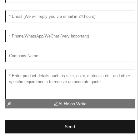
AI Helps Write
Send