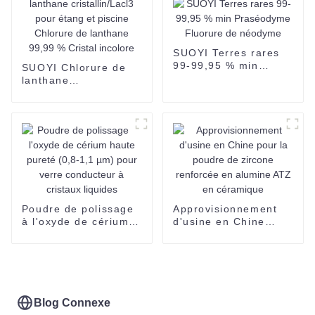
9
SUOYI Terres rares
99-99,95 % min
SUOYI Chlorure de
Praséodyme Fluorure
lanthane
de néodyme
cristallin/Lacl3 pour
étang et piscine
Chlorure de lanthane
99,99 % Cristal
incolore
Poudre de polissage
Approvisionnement
à l'oxyde de cérium
d'usine en Chine
haute pureté (0,8-1,1
pour la poudre de
µm) pour verre
zircone renforcée en
conducteur à cristaux
alumine ATZ en
liquides
céramique
Blog Connexe