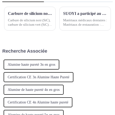
Carbure de silicium noir (SiC), carbure de silicium vert (SiC), carbure de tungstène (WC), carbure de titane (TiC) et carbure de bore (B4C)
SUOYI a participé au Salon international de l'odontologie de Chine du Sud 2025
Carbure de silicium noir (SiC),
Matériaux médicaux dentaires :
carbure de silicium vert (SiC),
Matériaux de restauration :
carbure de tungstène (WC),
Fournir des matériaux en
carbure de titane (TiC) et
porcelaine, des matériaux en
carbure de bore (B4C)
résine composite, etc. (tels que
des blocs de zircone, des blocs
de vitrocéramique, du PMMA,
Recherche Associée
du PEEK, etc.). Matériaux
d'obturation : ...
Alumine haute pureté 3n en gros
Certification CE 3n Alumine Haute Pureté
Alumine de haute pureté 4n en gros
Certification CE 4n Alumine haute pureté
Alumine de haute pureté 5n en gros