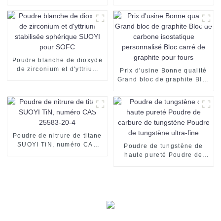
pour l'industrie du soudage,
industrielle SUOYI Mélange
prix 99,9 % Mn
de poudre d'alumine et de
électrolytique à vendre
titane AT40 pour la
projection plasma
Poudre blanche de dioxyde
de zirconium et d'yttrium
Prix ​​d'usine Bonne qualité
stabilisée sphérique SUOYI
Grand bloc de graphite Bloc
pour SOFC
de carbone isostatique
personnalisé Bloc carré de
graphite pour fours
Poudre de nitrure de titane
SUOYI TiN, numéro CAS
Poudre de tungstène de
25583-20-4
haute pureté Poudre de
carbure de tungstène
Poudre de tungstène ultra-
fine