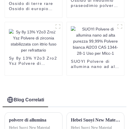
Ossido di neodimio
Ossido di terre rare
praseodimio polvere
Ossido di europio
marrone scuro o
Prezzo 99,9% di
scuro N. CAS: 11141-
purezza Utilizzato
21-2
come attivatore del
fosforo rosso
Sy 8y 13% Y2o3 Zro2
SUOYI Polvere di
Ysz Polvere di
allumina nano ad alta
zirconia stabilizzata
purezza 99,99%
con ittrio fuso per
Polvere bianca Al2O3
refrattario
CAS 1344-28-1 Uso
per Mlcc-1
Blog Correlati
polvere di allumina
Hebei Suoyi New Material Technology Co., Ltd. Partecipa alle mostre ceramitec Germania 2024
Hebei Suoyi New Material
Hebei Suoyi New Material