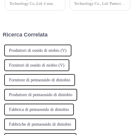
Technology Co.,Ltd. è una
Technology Co., Ltd. Partecipa
moderna impresa high-tech
alle fiere ceramitec 20249-12
specializzata nella produzione
aprileFiera leader mondiale per
di polvere di allumina.
l'industria della ceramicaNel
Esistono vari metodi di
programma di conferenze
produzione per la polvere di
internazionali di cera...
Ricerca Correlata
allumina, come...
Produttori di ossido di niobio (V)
Fornitori di ossido di niobio (V)
Fornitore di pentaossido di diniobio
Produttore di pentaossido di diniobio
Fabbrica di pentaossido di diniobio
Fabbriche di pentaossido di diniobio