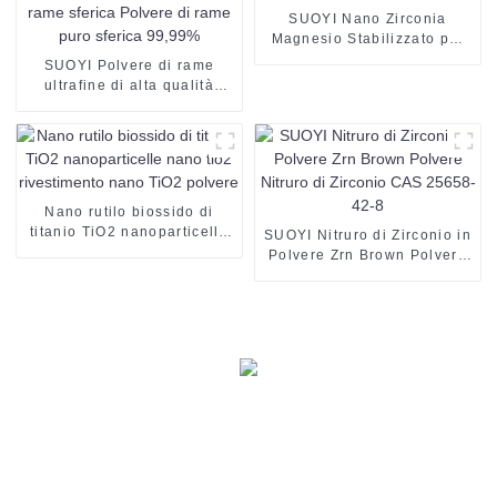
SUOYI Nano Zirconia
Magnesio Stabilizzato per
Tecnologia Ceramica
SUOYI Polvere di rame
Strutturale
ultrafine di alta qualità
Polvere di rame Stampa 3D
Polvere di rame sferica
Polvere di rame puro
sferica 99,99%
Nano rutilo biossido di
titanio TiO2 nanoparticelle
SUOYI Nitruro di Zirconio in
nano tio2 rivestimento nano
Polvere Zrn Brown Polvere
TiO2 polvere
Nitruro di Zirconio CAS
25658-42-8