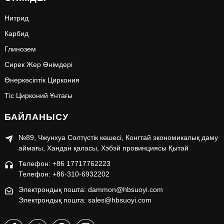
Нитрид
Карбид
Глинозем
Сирек Жер Өнімдері
Өнеркәсіптік Циркония
Тіс Цирконий Ұнтағы
БАЙЛАНЫСУ
№89, Чжунхуа Солтүстік көшесі, Конгтай экономикалық даму
аймағы, Хандан қаласы, Хэбэй провинциясы Қытай
Телефон: +86 17717762223
Телефон: +86-310-6932202
Электрондық пошта: dammon@hbsuoyi.com
Электрондық пошта: sales@hbsuoyi.com