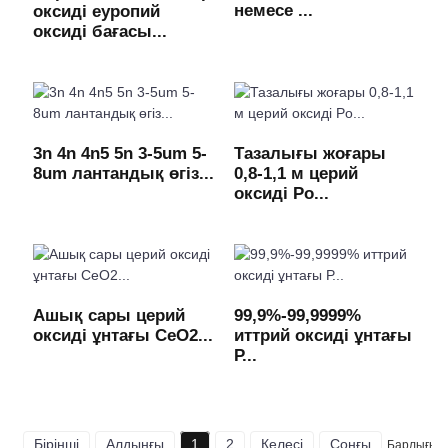
немесе ...
оксиді еуропий
оксиді бағасы...
3n 4n 4n5 5n 3-5um 5-
Тазалығы жоғары
8um лантандық өгіз...
0,8-1,1 м церий
оксиді Po...
Ашық сары церий
99,9%-99,9999%
оксиді ұнтағы CeO2...
иттрий оксиді ұнтағы
Р...
Бірінші
Алдыңғы
1
2
Келесі
Соңғы
Барлығы