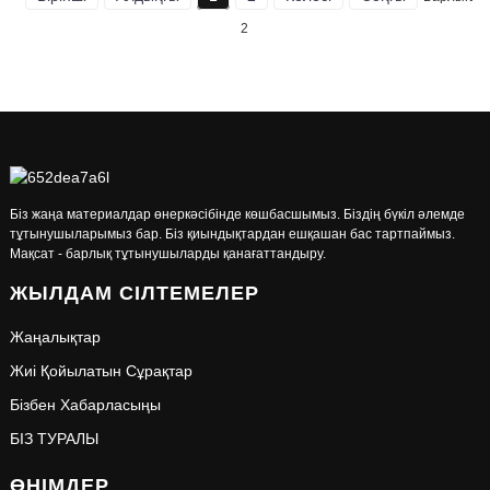
2
Біз жаңа материалдар өнеркәсібінде көшбасшымыз. Біздің бүкіл әлемде
тұтынушыларымыз бар. Біз қиындықтардан ешқашан бас тартпаймыз.
Мақсат - барлық тұтынушыларды қанағаттандыру.
ЖЫЛДАМ СІЛТЕМЕЛЕР
Жаңалықтар
Жиі Қойылатын Сұрақтар
Бізбен Хабарласыңы
БІЗ ТУРАЛЫ
ӨНІМДЕР