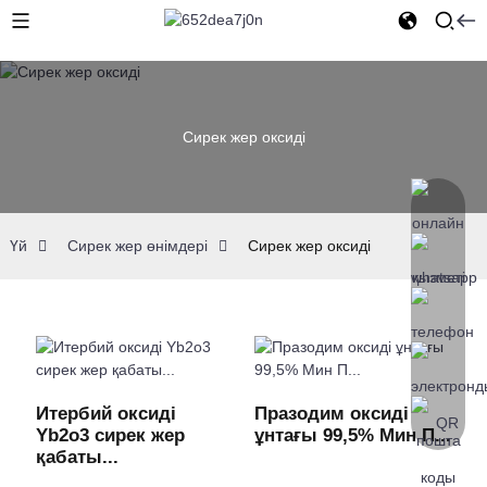
Сирек жер оксиді
Үй
Сирек жер өнімдері
Сирек жер оксиді
Итербий оксиді
Празодим оксиді
Yb2o3 сирек жер
ұнтағы 99,5% Мин П...
қабаты...