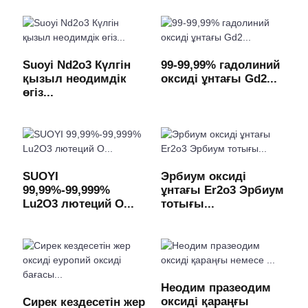
Suoyi Nd2o3 Күлгін
99-99,99% гадолиний
қызыл неодимдік
оксиді ұнтағы Gd2...
өгіз...
SUOYI
Эрбиум оксиді
99,99%-99,999%
ұнтағы Er2o3 Эрбиум
Lu2O3 лютеций О...
тотығы...
Неодим празеодим
оксиді қараңғы
Сирек кездесетін жер