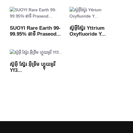
SUOYI Rare Earth 99-
ស៊ូអ៊ីស្វ៊ែរ Yttrium
99.95% នាទី Praseod...
Oxyfluoride Y...
ស៊ូអ៊ី ស្វ៊ែរ អ៊ីទ្រីម ហ្វ្លុយអូរី
Yf3...