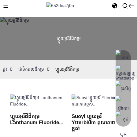
ហ្វ្លុយអូរីដីដ៏កម្រ
ផ្ទះ
ផលិតផលដីកម្រ
ហ្វ្លុយអូរីដីដ៏កម្រ
ហ្វ្លុយអូរីដីដ៏កម្រ
Suoyi ហ្វ្លុយអូរី
Lanthanum Fluoride...
Ytterbium គុណភាព
ខ្ពស់...