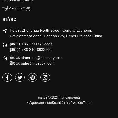
Zirconia ឧស្សាហកម្ម
ម្សៅ Zirconia ធ្មេញ
ទាក់ទង
No.89, Zhonghua North Street, Congtai Economic
Development Zone, Handan City, Hebei Province China
ទូរស័ព្ទ៖ +86 17717762223
ទូរស័ព្ទ៖ +86-310-6932202
អ៊ីមែល៖ dammon@hbsouoyi.com
អ៊ីមែល: sales@hbsuoyi.com
រក្សាសិទ្ធិ © 2024 រក្សាសិទ្ធិគ្រប់យ៉ាង
ការស្វែងរកកំពូល
ផែនទីគេហទំព័រ
ផែនទីគេហទំព័រTrans