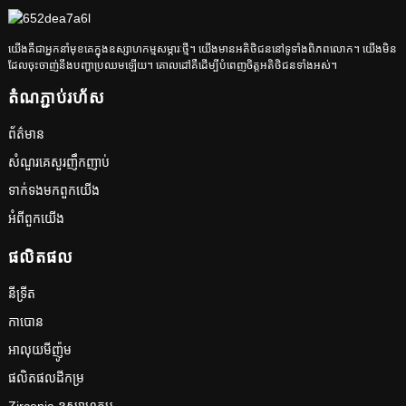
យើងគឺជាអ្នកនាំមុខគេក្នុងឧស្សាហកម្មសម្ភារៈថ្មី។ យើងមានអតិថិជននៅទូទាំងពិភពលោក។ យើង​មិន​
ដែល​ចុះចាញ់​នឹង​បញ្ហា​ប្រឈម​ឡើយ។ គោលដៅគឺដើម្បីបំពេញចិត្តអតិថិជនទាំងអស់។
តំណ​ភ្ជាប់​រហ័ស
ព័ត៌មាន
សំណួរគេសួរញឹកញាប់
ទាក់ទង​មក​ពួក​យើង
អំពី​ពួក​យើង
ផលិតផល
នីទ្រីត
កាបោន
អាលុយមីញ៉ូម
ផលិតផលដីកម្រ