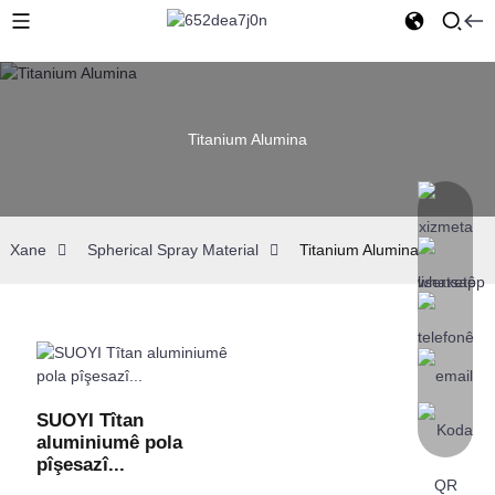
Titanium Alumina
Xane
Spherical Spray Material
Titanium Alumina
SUOYI Tîtan
aluminiumê pola
pîşesazî...