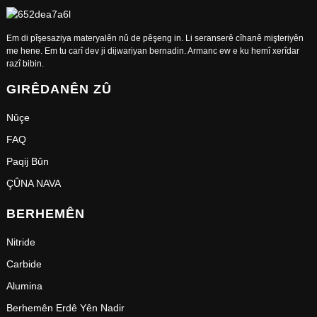
Em di pîşesaziya materyalên nû de pêşeng in. Li seranserê cîhanê mişteriyên
me hene. Em tu carî dev ji dijwariyan bernadin. Armanc ew e ku hemî xerîdar
razî bibin.
GIRÊDANÊN ZÛ
Nûçe
FAQ
Paqij Bûn
ÇÛNA NAVA
BERHEMÊN
Nitride
Carbide
Alumina
Berhemên Erdê Yên Nadir