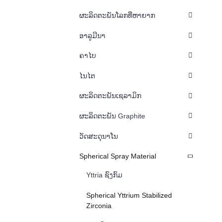
ຜະລິດຕະພັນໂລກທີ່ຫາຍາກ
ອາລູມີນາ
ຄາໄບ
ໄນໄຕ
ຜະລິດຕະພັນເຊລາມິກ
ຜະລິດຕະພັນ Graphite
ວັດສະດຸນາໂນ
Spherical Spray Material
Yttria ຊົງກົມ
Spherical Yttrium Stabilized
Zirconia