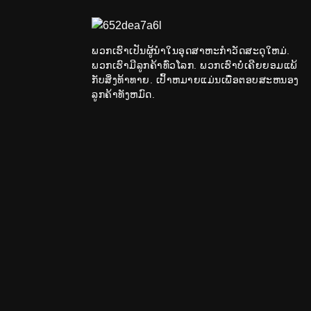
ໂຮງງານ SUOYI ສະໜອງ
ທອງແດງ Oxide Ind...
ພວກເຮົາເປັນຜູ້ນໍາໃນອຸດສາຫະກໍາວັດສະດຸໃຫມ່.
Suoyi Suoyi
ພວກເຮົາມີລູກຄ້າທົ່ວໂລກ. ພວກເຮົາບໍ່ເຄີຍຍອມແພ້
99.9%-99.99% Niobium
ກັບສິ່ງທ້າທາຍ. ເປົ້າຫມາຍແມ່ນເພື່ອຕອບສະຫນອງ
P...
ລູກຄ້າທັງຫມົດ.
ໂຮງງານ SUOYI ສະໜອງ
Anatase Titanium...