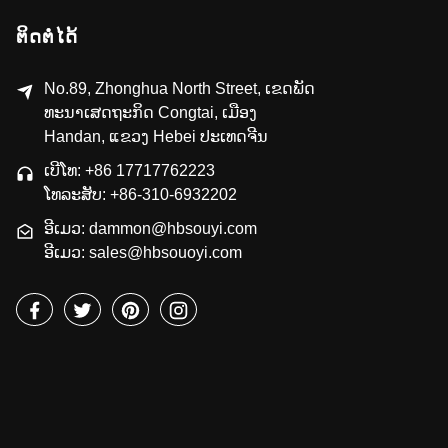
ຕິດຕໍ່ໄດ້
No.89, Zhonghua North Street, ເຂດ​ພັດ​
ທະ​ນາ​ເສດ​ຖະ​ກິດ Congtai, ເມືອງ
Handan, ແຂວງ Hebei ປະ​ເທດ​ຈີນ
ເບີໂທ: +86 17717762223
ໂທລະສັບ: +86-310-6932202
ອີເມວ: dammon@hbsouyi.com
ອີເມວ: sales@hbsouoyi.com