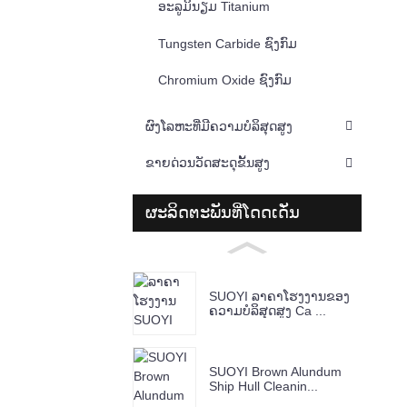
ອະລູມິນຽມ Titanium
Tungsten Carbide ຊົງກົມ
Chromium Oxide ຊົງກົມ
ຜົງໂລຫະທີ່ມີຄວາມບໍລິສຸດສູງ
ຂາຍດ່ວນວັດສະດຸຂັ້ນສູງ
ຜະລິດຕະພັນທີ່ໂດດເດັ່ນ
SUOYI ລາຄາໂຮງງານຂອງ
ຄວາມບໍລິສຸດສູງ Ca ...
SUOYI Brown Alundum
Ship Hull Cleanin...