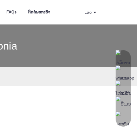
FAQs
ຕິດ​ຕໍ່​ພວກ​ເຮົາ
Lao
onia