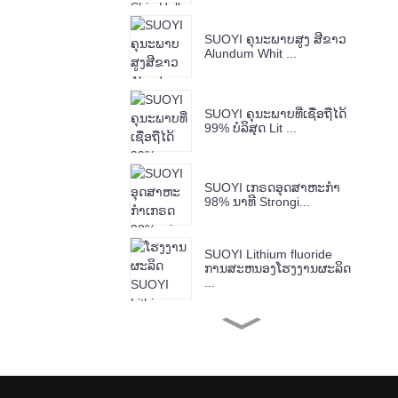
SUOYI ຄຸນະພາບສູງ ສີຂາວ
Alundum Whit ...
SUOYI ຄຸນະພາບທີ່ເຊື່ອຖືໄດ້
99% ບໍລິສຸດ Lit ...
SUOYI ເກຣດອຸດສາຫະກຳ
98% ນາທີ Strongi...
SUOYI Lithium fluoride
ການສະຫນອງໂຮງງານຜະລິດ
...
SUOYI Factory Supply
Chromium(III) Ox...