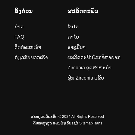
ລິ້ງດ່ວນ
ຜະ​ລິດ​ຕະ​ພັນ
ຂ່າວ
ໄນໄຕ
FAQ
ຄາໄບ
ຕິດ​ຕໍ່​ພວກ​ເຮົາ
ອາລູມີນາ
ກ່ຽວ​ກັບ​ພວກ​ເຮົາ
ຜະລິດຕະພັນໂລກທີ່ຫາຍາກ
Zirconia ອຸດສາຫະກໍາ
ຝຸ່ນ Zirconia ແຂ້ວ
ສະຫງວນລິຂະສິດ © 2024 All Rights Reserved
ຄົ້ນຫາສູງສຸດ
ແຜນຜັງເວັບໄຊທ໌
SitemapTrans