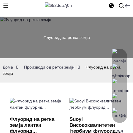
Флуорид на ретка земја
Дома
Производи од ретки земји
Флуорид на ретка
земја
Флуорид на ретка
Suoyi
земја лантан
Висококвалитетен
флуорид...
јтербиум флуорид...