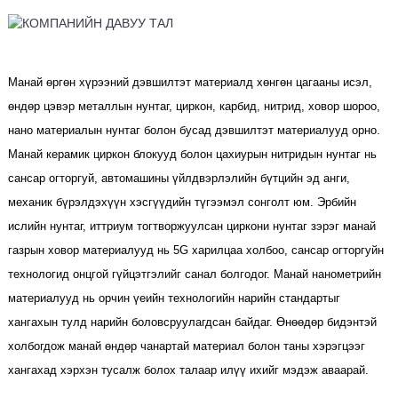
Манай өргөн хүрээний дэвшилтэт материалд хөнгөн цагааны исэл,
өндөр цэвэр металлын нунтаг, циркон, карбид, нитрид, ховор шороо,
нано материалын нунтаг болон бусад дэвшилтэт материалууд орно.
Манай керамик циркон блокууд болон цахиурын нитридын нунтаг нь
сансар огторгуй, автомашины үйлдвэрлэлийн бүтцийн эд анги,
механик бүрэлдэхүүн хэсгүүдийн түгээмэл сонголт юм. Эрбийн
ислийн нунтаг, иттриум тогтворжуулсан циркони нунтаг зэрэг манай
газрын ховор материалууд нь 5G харилцаа холбоо, сансар огторгуйн
технологид онцгой гүйцэтгэлийг санал болгодог. Манай нанометрийн
материалууд нь орчин үеийн технологийн нарийн стандартыг
хангахын тулд нарийн боловсруулагдсан байдаг. Өнөөдөр бидэнтэй
холбогдож манай өндөр чанартай материал болон таны хэрэгцээг
хангахад хэрхэн тусалж болох талаар илүү ихийг мэдэж аваарай.