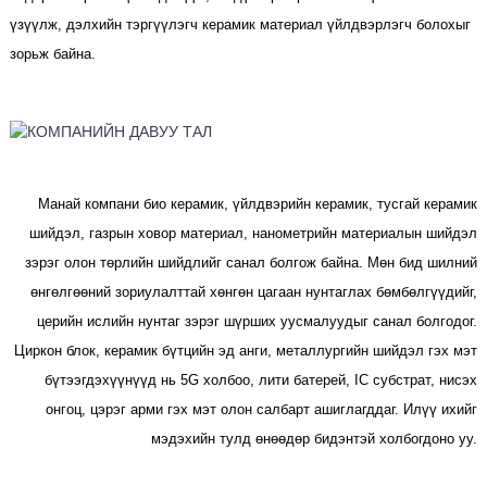
үзүүлж, дэлхийн тэргүүлэгч керамик материал үйлдвэрлэгч болохыг
зорьж байна.
Манай компани био керамик, үйлдвэрийн керамик, тусгай керамик
шийдэл, газрын ховор материал, нанометрийн материалын шийдэл
зэрэг олон төрлийн шийдлийг санал болгож байна. Мөн бид шилний
өнгөлгөөний зориулалттай хөнгөн цагаан нунтаглах бөмбөлгүүдийг,
церийн ислийн нунтаг зэрэг шүрших уусмалуудыг санал болгодог.
Циркон блок, керамик бүтцийн эд анги, металлургийн шийдэл гэх мэт
бүтээгдэхүүнүүд нь 5G холбоо, лити батерей, IC субстрат, нисэх
онгоц, цэрэг арми гэх мэт олон салбарт ашиглагддаг. Илүү ихийг
мэдэхийн тулд өнөөдөр бидэнтэй холбогдоно уу.