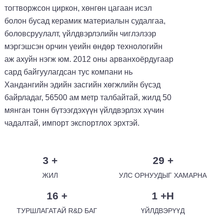
тогтворжсон циркон, хөнгөн цагаан исэл
болон бусад керамик материалын судалгаа,
боловсруулалт, үйлдвэрлэлийн чиглэлээр
мэргэшсэн орчин үеийн өндөр технологийн
аж ахуйн нэгж юм. 2012 оны арванхоёрдугаар
сард байгуулагдсан тус компани нь
Хандангийн эдийн засгийн хөгжлийн бүсэд
байрладаг, 56500 ам метр талбайтай, жилд 50
мянган тонн бүтээгдэхүүн үйлдвэрлэх хүчин
чадалтай, импорт экспортлох эрхтэй.
3
+
29
+
ЖИЛ
УЛС ОРНУУДЫГ ХАМАРНА
16
+
1
+Н
ТУРШЛАГАТАЙ R&D БАГ
ҮЙЛДВЭРҮҮД