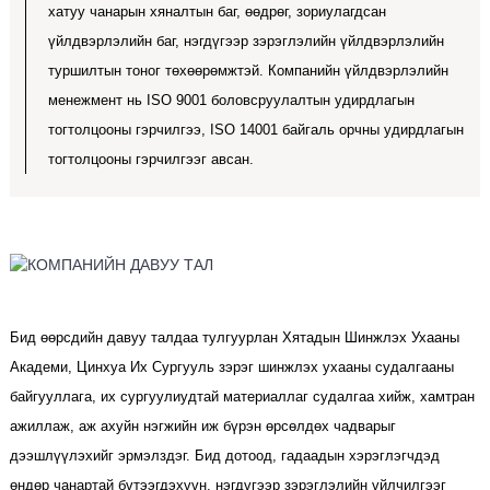
хатуу чанарын хяналтын баг, өөдрөг, зориулагдсан
үйлдвэрлэлийн баг, нэгдүгээр зэрэглэлийн үйлдвэрлэлийн
туршилтын тоног төхөөрөмжтэй. Компанийн үйлдвэрлэлийн
менежмент нь ISO 9001 боловсруулалтын удирдлагын
тогтолцооны гэрчилгээ, ISO 14001 байгаль орчны удирдлагын
тогтолцооны гэрчилгээг авсан.
Бид өөрсдийн давуу талдаа тулгуурлан Хятадын Шинжлэх Ухааны
Академи, Цинхуа Их Сургууль зэрэг шинжлэх ухааны судалгааны
байгууллага, их сургуулиудтай материаллаг судалгаа хийж, хамтран
ажиллаж, аж ахуйн нэгжийн иж бүрэн өрсөлдөх чадварыг
дээшлүүлэхийг эрмэлздэг. Бид дотоод, гадаадын хэрэглэгчдэд
өндөр чанартай бүтээгдэхүүн, нэгдүгээр зэрэглэлийн үйлчилгээг