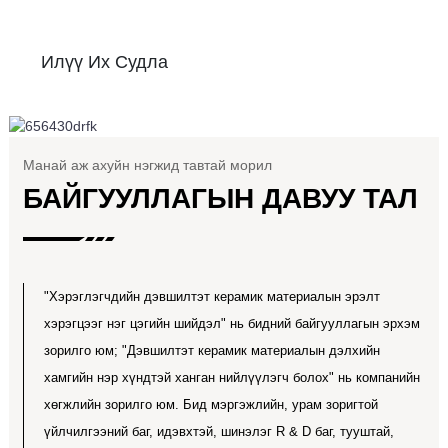
Илүү Их Судла
Манай аж ахуйн нэгжид тавтай морил
БАЙГУУЛЛАГЫН ДАВУУ ТАЛ
"Хэрэглэгчдийн дэвшилтэт керамик материалын эрэлт
хэрэгцээг нэг цэгийн шийдэл" нь бидний байгууллагын эрхэм
зорилго юм; "Дэвшилтэт керамик материалын дэлхийн
хамгийн нэр хүндтэй ханган нийлүүлэгч болох" нь компанийн
хөгжлийн зорилго юм. Бид мэргэжлийн, урам зоригтой
үйлчилгээний баг, идэвхтэй, шинэлэг R & D баг, тууштай,