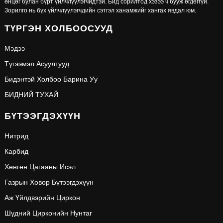
өнцөг булан бүрт үйлчлүүлэгчидтэй. Бид сорилтод хэзээ ч бууж өгдөггүй.
Зорилго нь бүх үйлчлүүлэгчдийн сэтгэл ханамжийг хангах явдал юм.
ТҮРГЭН ХОЛБООСУУД
Мэдээ
Түгээмэл Асуултууд
Бидэнтэй Холбоо Барина Уу
БИДНИЙ ТУХАЙ
БҮТЭЭГДЭХҮҮН
Нитрид
Карбид
Хөнгөн Цагааны Исэл
Газрын Ховор Бүтээгдэхүүн
Аж Үйлдвэрийн Циркон
Шүдний Цирконийн Нунтаг