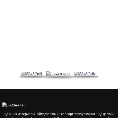
МАНАЙ СЕРТИФИКАТ
Компанийн үйлдвэрлэлийн менежмент нь ISO 9001
боловсруулалтын удирдлагын тогтолцооны гэрчилгээ, ISO 14001
байгаль орчны удирдлагын тогтолцооны гэрчилгээг авсан.
Бид шинэ материалын үйлдвэрлэлийн салбарт тэргүүлэгч юм. Бид дэлхийн