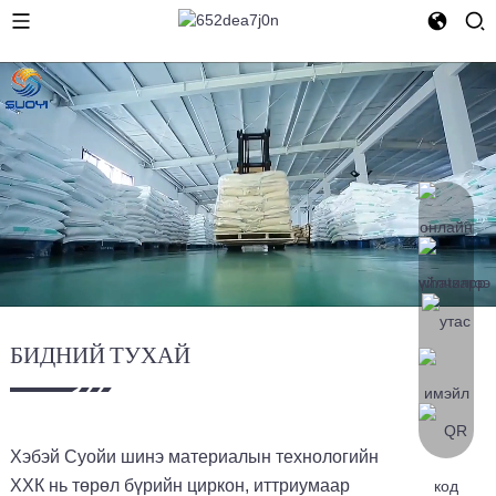
БИДНИЙ ТУХАЙ
Хэбэй Суойи шинэ материалын технологийн
ХХК нь төрөл бүрийн циркон, иттриумаар