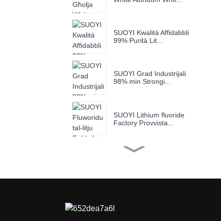
SUOYI Kwalità Affidabbli
99% Purità Lit...
SUOYI Grad Industrijali
98% min Strongi...
SUOYI Lithium fluoride
Factory Provvista...
SUOYI Fabbrika Provvista
Kromju (III) Ox...
SUOYI Factory Supply
Copper Oxide Ind...