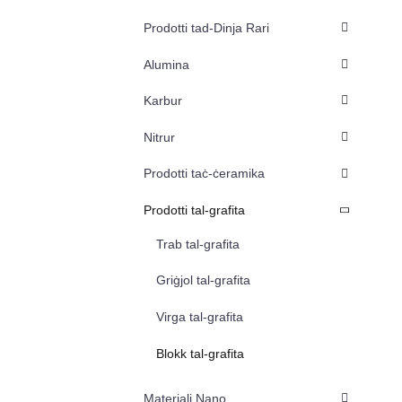
Prodotti tad-Dinja Rari
Alumina
Karbur
Nitrur
Prodotti taċ-ċeramika
Prodotti tal-grafita
Trab tal-grafita
Griġjol tal-grafita
Virga tal-grafita
Blokk tal-grafita
Materjali Nano