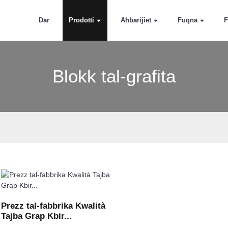
Dar
Prodotti
Aħbarijiet
Fuqna
Blokk tal-grafita
Prezz tal-fabbrika Kwalità
Tajba Grap Kbir...