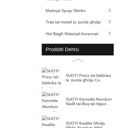
Materjal Spray Sferiku
Trab tal-metall ta 'purità għolja
Hot Bejgħ Materjali Avvanzati
Prodotti Dehru
SUOYI Prezz tal-fabbrika
ta 'purità għolja Ca...
SUOYI Kannella Alundum
Nadif tal-Buq tal-Vapur...
SUOYI Kwalità Għolja
White Alundum Whit...