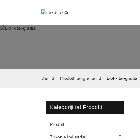
Dar
Prodotti tal-grafita
Blokk tal-grafita
Kategoriji tal-Prodotti
Prodott
Żirkonja Industrijali