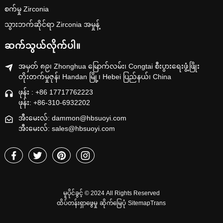
စက်မှု Zirconia
သွားဘက်ဆိုင်ရာ Zirconia အမှုန့်
ဆက်သွယ်လိုက်ပါ။
အမှတ် ၈၉၊ Zhonghua မြောက်လမ်း၊ Congtai စီးပွားရေးဖွံ့ဖြိုး
တိုးတက်မှုဇုန်၊ Handan မြို့၊ Hebei ပြည်နယ်၊ China
ဖုန်း : +86 17717762223
ဖုန်း: +86-310-6932202
အီးမေးလ်: dammon@hbsuoyi.com
အီးမေးလ်: sales@hbsuoyi.com
မူပိုင်ခွင့် © 2024 All Rights Reserved
ထိပ်တန်းရှာဖွေမှု
ဆိုက်မြေပုံ
SitemapTrans