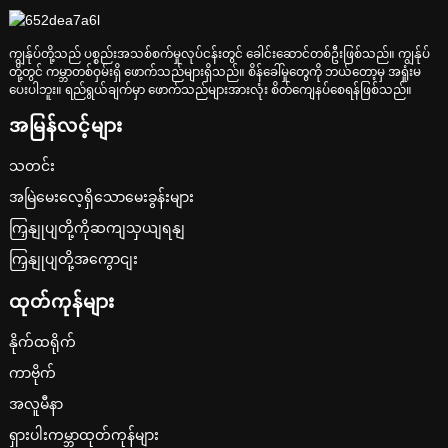
ကျွန်ုပ်တို့သည် ပစ္စည်းအသစ်စက်မှုလုပ်ငန်းတွင် ခေါင်းဆောင်တစ်ဦးဖြစ်သည်။ ကျွန်ုပ်
တို့တွင် ကမ္ဘာတစ်ဝှမ်းရှိ ဖောက်သည်များရှိသည်။ စိန်ခေါ်မှုတွေကို ဘယ်တော့မှ အရှုံးမ
ပေးပါဘူး။ ရည်ရွယ်ချက်မှာ ဖောက်သည်များအားလုံး စိတ်ကျေနပ်စေရန်ဖြစ်သည်။
အမြန်လင့်များ
သတင်း
အမြဲမေးလေ့ရှိသောမေးခွန်းများ
ကြှနျုပျတို့ကိုဆကျသှယျရနျ
ကြှနျုပျတို့အကွောငျး
ထုတ်ကုန်များ
နိုက်ထရိုက်
ကာဗိုက်
အလူမီနာ
ရှားပါးကမ္ဘာထုတ်ကုန်များ