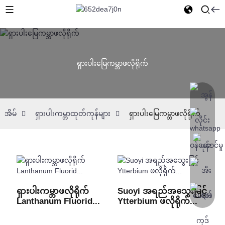
ရှားပါးမြေကမ္ဘာဖလိုရိုက်
အိမ်
ရှားပါးကမ္ဘာထုတ်ကုန်များ
ရှားပါးမြေကမ္ဘာဖလိုရိုက်
ရှားပါးကမ္ဘာဖလိုရိုက်
Suoyi အရည်အသွေးမြင့်
Lanthanum Fluorid...
Ytterbium ဖလိုရိုက်...