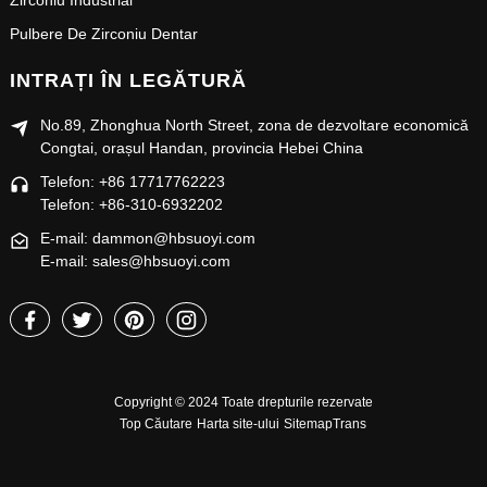
Zirconiu Industrial
Pulbere De Zirconiu Dentar
INTRAȚI ÎN LEGĂTURĂ
No.89, Zhonghua North Street, zona de dezvoltare economică
Congtai, orașul Handan, provincia Hebei China
Telefon: +86 17717762223
Telefon: +86-310-6932202
E-mail: dammon@hbsuoyi.com
E-mail: sales@hbsuoyi.com
Copyright © 2024 Toate drepturile rezervate
Top Căutare
Harta site-ului
SitemapTrans