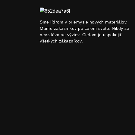
SUOYI Factory Supply
Oxide Copper Ind...
Sme lídrom v priemysle nových materiálov.
Máme zákazníkov po celom svete. Nikdy sa
Dodávateľ Suoyi 99,9 % -
99,99 % niób P...
nevzdávame výziev. Cieľom je uspokojiť
všetkých zákazníkov.
SUOYI Factory Supply
Anatase Titanium...