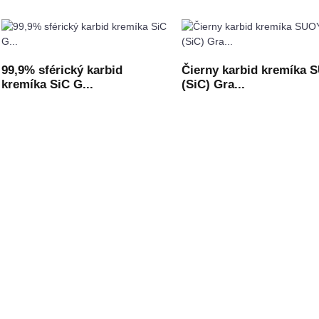
99,9% sférický karbid
Čierny karbid kremíka 
kremíka SiC G...
(SiC) Gra...