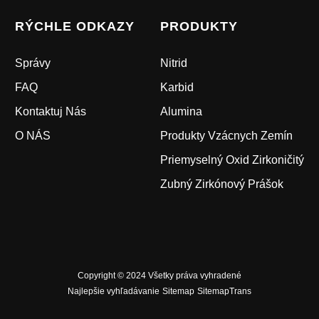
RÝCHLE ODKAZY
PRODUKTY
Správy
Nitrid
FAQ
Karbid
Kontaktuj Nás
Alumina
O NÁS
Produkty Vzácnych Zemín
Priemyselný Oxid Zirkoničitý
Zubný Zirkónový Prášok
Copyright © 2024 Všetky práva vyhradené
Najlepšie vyhľadávanie
Sitemap
SitemapTrans