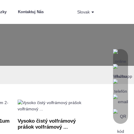
ázky
Kontaktuj Nás
Slovak
 1um
Vysoko čistý volfrámový
prášok volfrámový ...