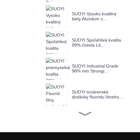
SUOYI Vysoko kvalitný
biely Alundum s...
SUOYI Spoľahlivá kvalita
99% čistota Lit...
SUOYI Industrial Grade
98% min Strongi...
SUOYI továrenské
dodávky fluoridu lítneho...
SUOYI Factory Supply
Chróm(III) Ox...