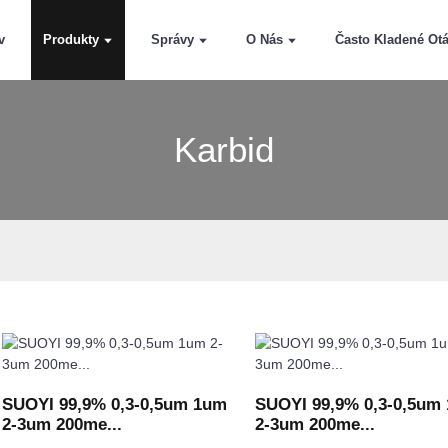
v
Produkty
Správy
O Nás
Často Kladené Ot
Karbid
SUOYI 99,9% 0,3-0,5um 1um
SUOYI 99,9% 0,3-0,5um
2-3um 200me...
2-3um 200me...