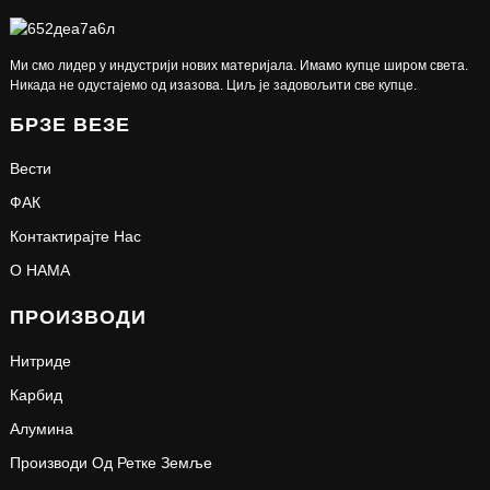
Ми смо лидер у индустрији нових материјала. Имамо купце широм света.
Никада не одустајемо од изазова. Циљ је задовољити све купце.
БРЗЕ ВЕЗЕ
Вести
ФАК
Контактирајте Нас
О НАМА
ПРОИЗВОДИ
Нитриде
Карбид
Алумина
Производи Од Ретке Земље