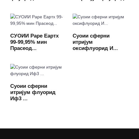
СУОИИ Раре Еартх
Суоии сферни
99-99,95% мин
итријум
Прасеод...
оксифлуорид И...
Суоии сферни
итријум флуорид
Иф3 ...