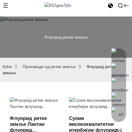
Флуорид ретке земље
Кућа
Производи од ретке земље
Флуорид ретке
земље
Флуорид ретке
Суоии
земље Лантан
висококвалитетни
флуорид...
итербијум флуорид...