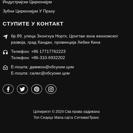
Индустријски Цирконијум
Зубни Цирконијум У Праху
СТУПИТЕ У КОНТАКТ
бр.89, улица Зхонгхуа Нортх, Цонгтаи зона економског
развоја, град Хандан, провинција Хебеи Кина
Телефон: +86 17717762223
Телефон: +86-310-6932202
Е-пошта: даммон@хбсуоии.цом
Е-пошта: салес@хбсуоии.цом
Цопиригхт © 2024 Сва права задржана
Топ Сеарцх
Мапа сајта
СитемапТранс