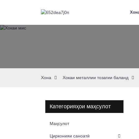
Хон
Хона
Хокаи металлии тозагии баланд
Категорияҳои маҳсулот
Маҳсулот
Цирконияи саноатӣ