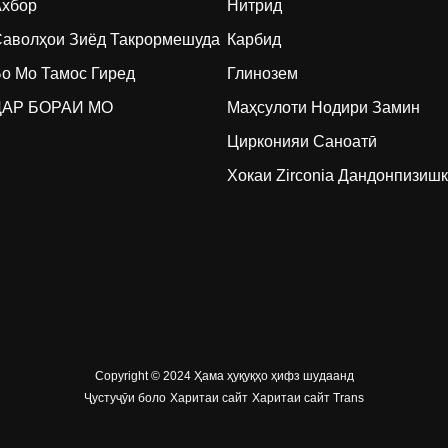
Ахбор
Нитрид
аволҳои Зиёд Такрормешуда
Карбид
о Мо Тамос Гиред
Глинозем
ДАР БОРАИ МО
Маҳсулоти Нодири Замин
Цирконияи Саноатӣ
Хокаи Zirconia Дандонпизиш
Copyright © 2024 Ҳама ҳуқуқҳо ҳифз шудаанд
Ҷустуҷӯи боло
Харитаи сайт
Харитаи сайт Trans