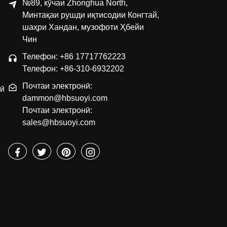
№89, кӯчаи Zhonghua North,
Минтақаи рушди иқтисодии Конгтай,
шаҳри Хандан, музофоти Ҳбейи
Чин
Телефон: +86 17717762223
Телефон: +86-310-6932202
Почтаи электронӣ:
кӣ
dammon@hbsuoyi.com
Почтаи электронӣ:
sales@hbsuoyi.com