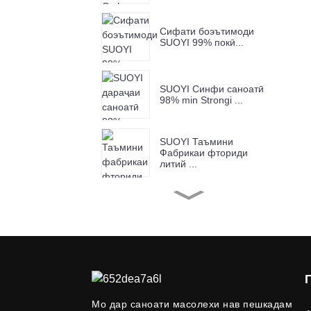
Сифати боэътимоди
SUOYI 99% покӣ...
SUOYI Синфи саноатӣ
98% min Strongi ...
SUOYI Таъмини
Фабрикаи фториди
литий ...
Таъмини Фабрикаи
SUOYI Chromium (III) Ox
...
SUOYI Фабрикаи
таъминоти оксиди мис ...
Мо дар саноати масолехи нав пешкадам