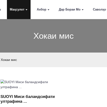
а
Маҳсулот
Ахбор
Дар Бораи Мо
Саволҳо
Хокаи мис
Хокаи мис
SUOYI Миси баландсифати
ултрафина ...