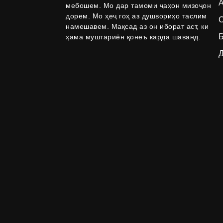
Таъминкунандаи Suoyi
мебошем. Мо дар тамоми ҷаҳон мизоҷон
99,9%-99,99% Niobium
дорем. Мо ҳеҷ гоҳ аз душвориҳо таслим
P...
С
намешавем. Мақсад аз он иборат аст, ки
Б
ҳама муштариён қонеъ карда шаванд.
Таъмини фабрикаи
SUOYI анатазаи титан ...