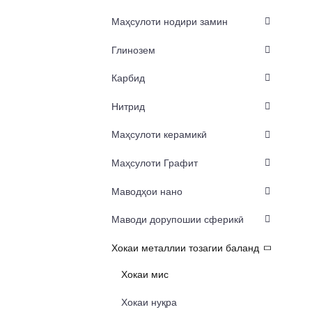
Маҳсулоти нодири замин
Глинозем
Карбид
Нитрид
Маҳсулоти керамикӣ
Маҳсулоти Графит
Маводҳои нано
Маводи дорупошии сферикӣ
Хокаи металлии тозагии баланд
Хокаи мис
Хокаи нуқра