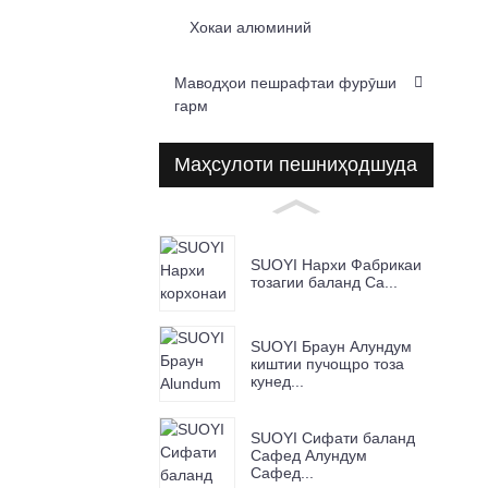
Хокаи алюминий
Маводҳои пешрафтаи фурӯши
гарм
Маҳсулоти пешниҳодшуда
SUOYI Нархи Фабрикаи
тозагии баланд Ca...
SUOYI Браун Алундум
киштии пучощро тоза
кунед...
SUOYI Сифати баланд
Сафед Алундум
Сафед...