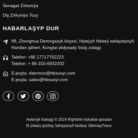
Senagat Zirkoniýa
Diş Zirkoniýa Tozy
HABARLAŞYP DUR
89, Zhonghua Demirgazyk köçesi, Hytaýyň Hebeý welaýatynyň
Handan şäheri, Kongtai ykdysady ösüş zolagy
Telefon: +86 17717762223
Telefon: + 86-310-6932202
E-poçta: dammon@hbsuoyi.com
E-poçta: sales@hbsuoyi.com
Awtorlyk hukugy © 2024 Rightshli hukuklar goralan
Iň ýokary gözleg
Sahypanyň kartasy
SitemapTrans