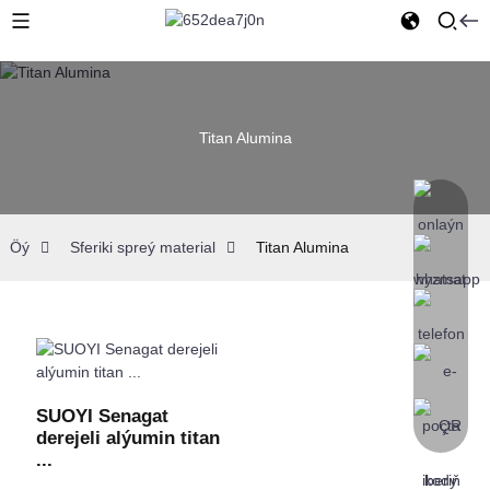
Titan Alumina
Öý
Sferiki spreý material
Titan Alumina
SUOYI Senagat
derejeli alýumin titan
...