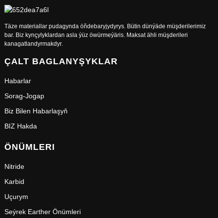
Täze materiallar pudagynda öňdebaryjydyrys. Bütin dünýäde müşderilerimiz
bar. Biz kynçylyklardan asla ýüz öwürmeýäris. Maksat ähli müşderileri
kanagatlandyrmakdyr.
ÇALT BAGLANYŞYKLAR
Habarlar
Sorag-Jogap
Biz Bilen Habarlaşyň
BIZ Hakda
ÖNÜMLERI
Nitride
Karbid
Uçurym
Seýrek Earther Önümleri